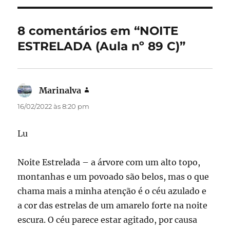
b
d
o
o
8 comentários em “NOITE
o
n
ESTRELADA (Aula nº 89 C)”
k
Marinalva
disse:
16/02/2022 às 8:20 pm
Lu
Noite Estrelada – a árvore com um alto topo,
montanhas e um povoado são belos, mas o que
chama mais a minha atenção é o céu azulado e
a cor das estrelas de um amarelo forte na noite
escura. O céu parece estar agitado, por causa