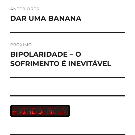
Navegação
ANTERIORES
de
DAR UMA BANANA
Post
anterior:
Post
PRÓXIMO
BIPOLARIDADE – O
Próximo
post:
SOFRIMENTO É INEVITÁVEL