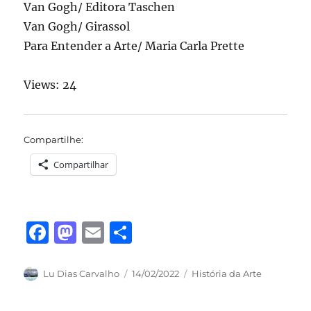
Van Gogh/ Editora Taschen
Van Gogh/ Girassol
Para Entender a Arte/ Maria Carla Prette
Views: 24
Compartilhe:
Compartilhar
F
M
E
S
a
a
m
h
c
st
ai
a
Autor
Publicado
Categorias
Lu Dias Carvalho
14/02/2022
História da Arte
em
e
o
l
re