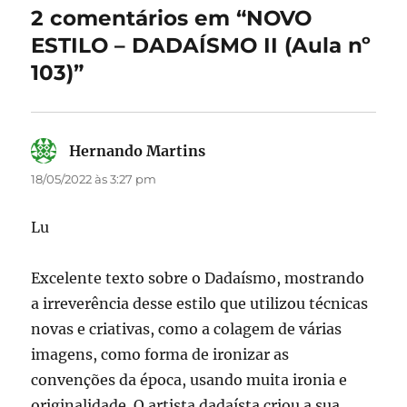
o
o
2 comentários em “NOVO
o
n
ESTILO – DADAÍSMO II (Aula nº
k
103)”
Hernando Martins
disse:
18/05/2022 às 3:27 pm
Lu
Excelente texto sobre o Dadaísmo, mostrando
a irreverência desse estilo que utilizou técnicas
novas e criativas, como a colagem de várias
imagens, como forma de ironizar as
convenções da época, usando muita ironia e
originalidade. O artista dadaísta criou a sua