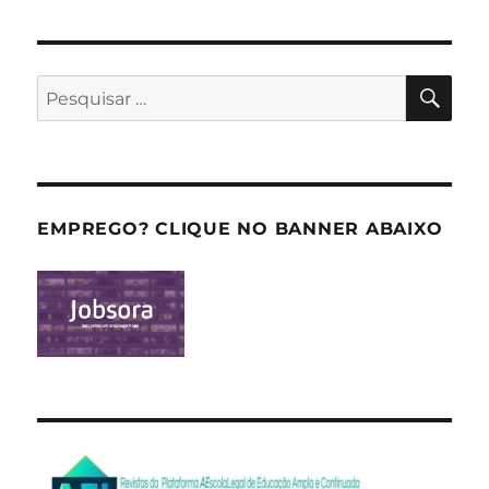
PES
Pesquisar
por:
EMPREGO? CLIQUE NO BANNER ABAIXO