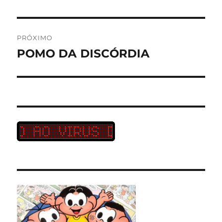
anterior:
Post
PRÓXIMO
POMO DA DISCÓRDIA
Próximo
post: