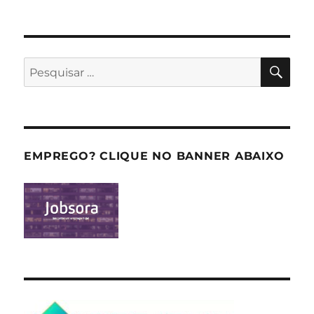
PES
Pesquisar
por:
EMPREGO? CLIQUE NO BANNER ABAIXO