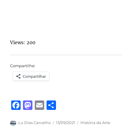
Views: 200
Compartilhe:
Compartilhar
F
M
E
S
a
a
m
h
c
st
ai
a
Autor
Publicado
Categorias
Lu Dias Carvalho
13/09/2021
História da Arte
em