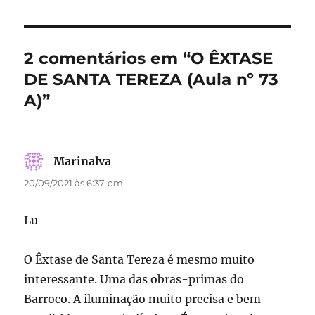
e
o
l
re
b
d
o
o
2 comentários em “O ÊXTASE
o
n
DE SANTA TEREZA (Aula nº 73
k
A)”
Marinalva
disse:
20/09/2021 às 6:37 pm
Lu
O Êxtase de Santa Tereza é mesmo muito
interessante. Uma das obras-primas do
Barroco. A iluminação muito precisa e bem