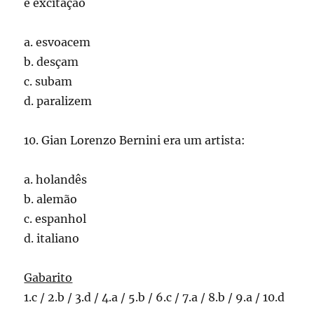
e excitação
a. esvoacem
b. desçam
c. subam
d. paralizem
10. Gian Lorenzo Bernini era um artista:
a. holandês
b. alemão
c. espanhol
d. italiano
Gabarito
1.c / 2.b / 3.d / 4.a / 5.b / 6.c / 7.a / 8.b / 9.a / 10.d