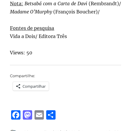
Nota:
Betsabá com a Carta de Davi
(Rembrandt)/
Madame O’Murphy
(François Boucher)/
Fontes de pesquisa
Vida a Dois/ Editora Três
Views: 50
Compartilhe:
Compartilhar
F
M
E
S
a
a
m
h