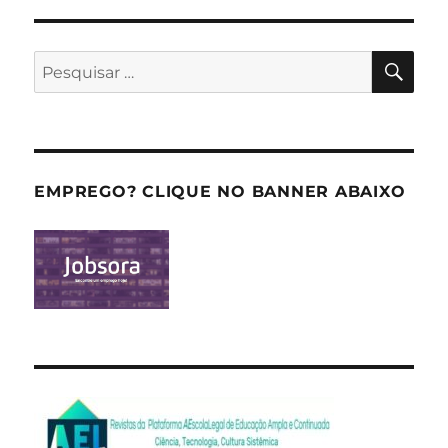
PES
Pesquisar
por:
EMPREGO? CLIQUE NO BANNER ABAIXO