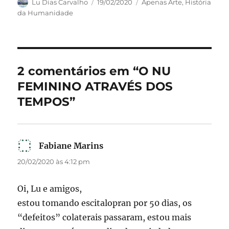
c
st
ai
a
Autor
Publicado
Categorias
Lu Dias Carvalho
19/02/2020
Apenas Arte
,
História
em
da Humanidade
e
o
l
re
b
d
o
o
o
n
2 comentários em “O NU
k
FEMININO ATRAVÉS DOS
TEMPOS”
Fabiane Marins
disse:
20/02/2020 às 4:12 pm
Oi, Lu e amigos,
estou tomando escitalopran por 50 dias, os
“defeitos” colaterais passaram, estou mais