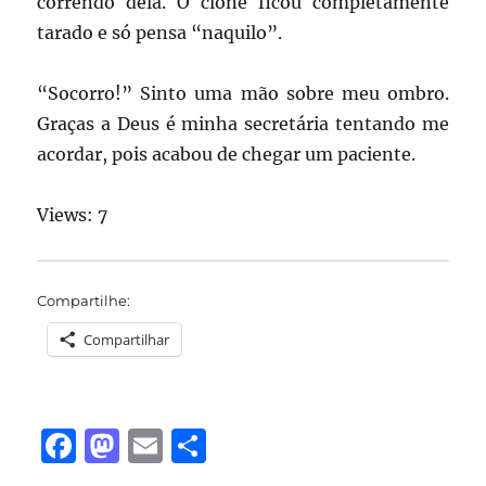
correndo dela. O clone ficou completamente
tarado e só pensa “naquilo”.
“Socorro!” Sinto uma mão sobre meu ombro.
Graças a Deus é minha secretária tentando me
acordar, pois acabou de chegar um paciente.
Views: 7
Compartilhe:
Compartilhar
F
M
E
S
a
a
m
h