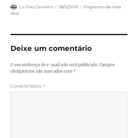
c
st
ai
a
Autor
Publicado
Categorias
Lu Dias Carvalho
28/12/2015
Flagrantes da Vida
em
Real
e
o
l
re
b
d
o
o
o
n
Deixe um comentário
k
O seu endereço de e-mail não será publicado.
Campos
obrigatórios são marcados com
*
COMENTÁRIO
*