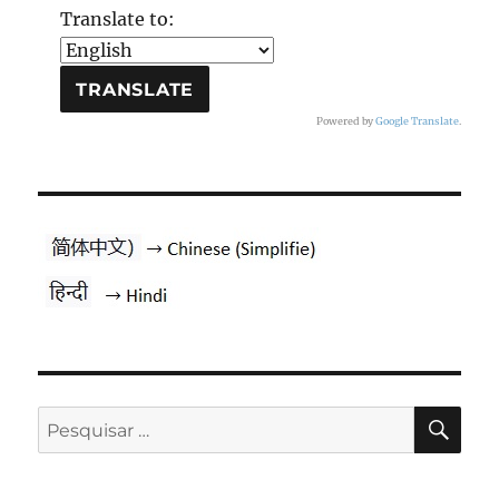
Translate to:
Powered by
Google Translate
.
PES
Pesquisar
por: