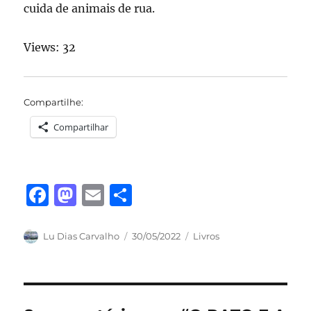
cuida de animais de rua.
Views: 32
Compartilhe:
Compartilhar
F
M
E
S
a
a
m
h
c
st
ai
a
Autor
Publicado
Categorias
Lu Dias Carvalho
30/05/2022
Livros
em
e
o
l
re
b
d
o
o