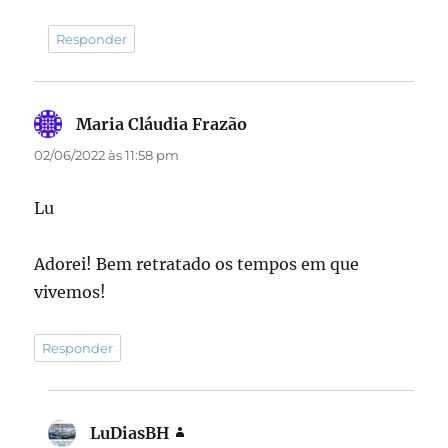
Responder
Maria Cláudia Frazão
disse:
02/06/2022 às 11:58 pm
Lu
Adorei! Bem retratado os tempos em que
vivemos!
Responder
LuDiasBH
disse: