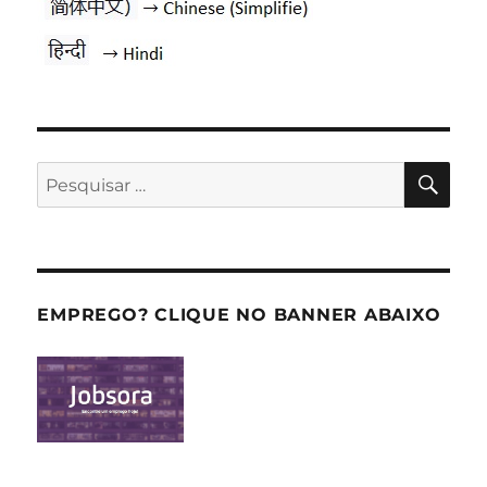
PES
Pesquisar
por:
EMPREGO? CLIQUE NO BANNER ABAIXO