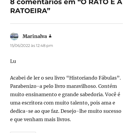
8 comentários em “O RATO E A
o
n
RATOEIRA”
k
Marinalva
disse:
15/06/2022 às 12:48 pm
Lu
Acabei de ler o seu livro “Historiando Fábulas”.
Parabenizo-a pelo livro maravilhoso. Contém
muito ensinamento e grande sabedoria. Você é
uma escritora com muito talento, pois ama e
dedica-se ao que faz. Desejo-lhe muito sucesso
e que venham mais livros.