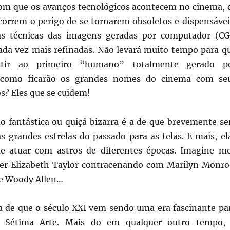
om que os avanços tecnológicos acontecem no cinema, 
 correm o perigo de se tornarem obsoletos e dispensávei
s técnicas das imagens geradas por computador (CG
ada vez mais refinadas. Não levará muito tempo para q
stir ao primeiro “humano” totalmente gerado p
 como ficarão os grandes nomes do cinema com se
os? Eles que se cuidem!
o fantástica ou quiçá bizarra é a de que brevemente se
as grandes estrelas do passado para as telas. E mais, el
de atuar com astros de diferentes épocas. Imagine m
 ver Elizabeth Taylor contracenando com Marilyn Monro
 e Woody Allen…
a de que o século XXI vem sendo uma era fascinante pa
 Sétima Arte. Mais do em qualquer outro tempo,