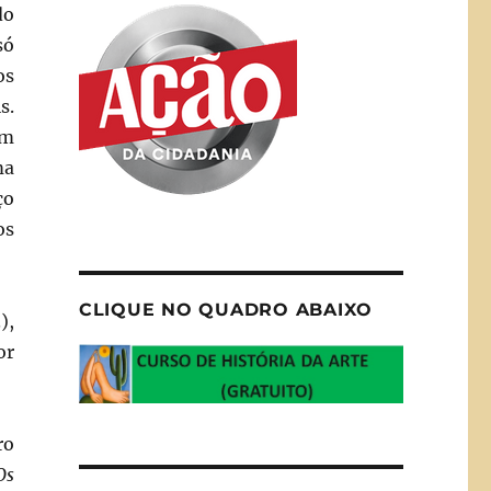
do
só
os
s.
um
ma
ço
os
CLIQUE NO QUADRO ABAIXO
),
or
ro
Os