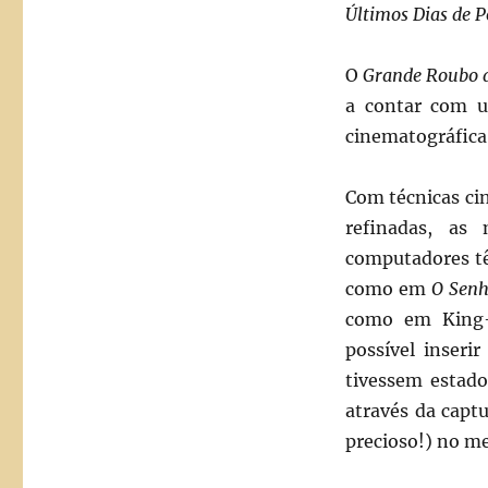
Últimos Dias de 
O
Grande Roubo 
a contar com um
cinematográfica
Com técnicas ci
refinadas, as
computadores tê
como em
O Senh
como em King-
possível inseri
tivessem estad
através da cap
precioso!) no m