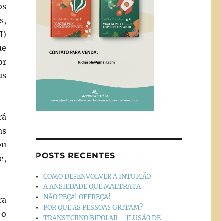
os
s,
I)
ue
or
us
rá
as
eu
POSTS RECENTES
e,
COMO DESENVOLVER A INTUIÇÃO
A ANSIEDADE QUE MALTRATA
NÃO PEÇA! OFEREÇA!
ra
POR QUE AS PESSOAS GRITAM?
 o
TRANSTORNO BIPOLAR – ILUSÃO DE