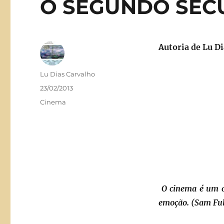
O SEGUNDO SÉC
Autoria de Lu D
Autor
Lu Dias Carvalho
Publicado
23/02/2013
em
Categorias
Cinema
O cinema é um c
emoção. (Sam Ful