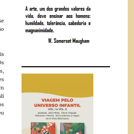
se
ão
is
Os
s,
es
ém
li
os
eu