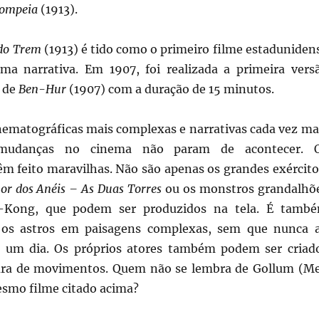
Pompeia
(1913).
do Trem
(1913) é tido como o primeiro filme estaduniden
a narrativa. Em 1907, foi realizada a primeira vers
 de
Ben-Hur
(1907) com a duração de 15 minutos.
nematográficas mais complexas e narrativas cada vez ma
 mudanças no cinema não param de acontecer. 
m feito maravilhas. Não são apenas os grandes exército
or dos Anéis – As Duas Torres
ou os monstros grandalhõ
Kong, que podem ser produzidos na tela. É tamb
r os astros em paisagens complexas, sem que nunca a
o um dia. Os próprios atores também podem ser criad
tura de movimentos. Quem não se lembra de Gollum (M
esmo filme citado acima?