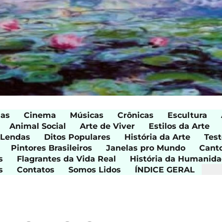
ias
Cinema
Músicas
Crônicas
Escultura
Animal Social
Arte de Viver
Estilos da Arte
 Lendas
Ditos Populares
História da Arte
Test
Pintores Brasileiros
Janelas pro Mundo
Cant
s
Flagrantes da Vida Real
História da Humanid
s
Contatos
Somos Lidos
ÍNDICE GERAL