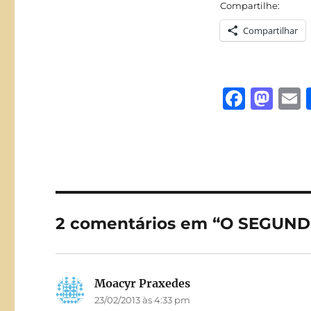
Compartilhe:
Compartilhar
F
M
a
a
c
st
a
e
o
l
b
d
o
o
2 comentários em “O SEGUN
o
n
k
Moacyr Praxedes
disse:
23/02/2013 às 4:33 pm