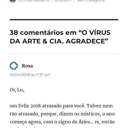
c
st
ai
a
em
e
o
l
re
b
d
o
o
38 comentários em “O VÍRUS
o
n
DA ARTE & CIA. AGRADECE”
k
Rosa
disse:
05/04/2018 às 11:57 am
Oi, Lu,
um Feliz 2018 atrasado para você. Talvez nem
tão atrasado, porque, dizem os místicos, o ano
começa agora, com o signo de Áries… rs, então