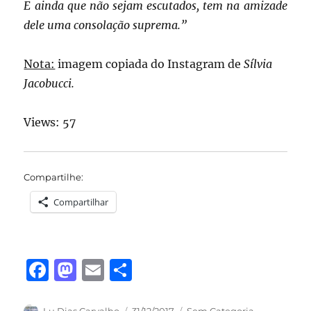
E ainda que não sejam escutados, tem na amizade
dele uma consolação suprema.”
Nota:
imagem copiada do Instagram de
Sílvia
Jacobucci.
Views: 57
Compartilhe:
Compartilhar
F
M
E
S
a
a
m
h
Autor
Publicado
Categorias
Lu Dias Carvalho
31/12/2017
Sem Categoria