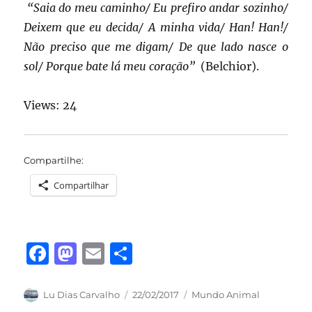
“Saia do meu caminho/ Eu prefiro andar sozinho/
Deixem que eu decida/ A minha vida
/ Han! Han!/
Não preciso que me digam/ De que lado nasce o
sol/ Porque bate lá meu coração”
(Belchior).
Views: 24
Compartilhe:
Compartilhar
F
M
E
S
a
a
m
h
c
st
ai
a
Autor
Publicado
Categorias
Lu Dias Carvalho
22/02/2017
Mundo Animal
em