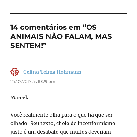
e
o
l
re
b
d
o
o
14 comentários em “OS
o
n
ANIMAIS NÃO FALAM, MAS
k
SENTEM!”
Celina Telma Hohmann
disse:
24/02/2017 às 10:29 pm
Marcela
Você realmente olha para o que há que ser
olhado! Seu texto, cheio de inconformismo
justo é um desabafo que muitos deveriam