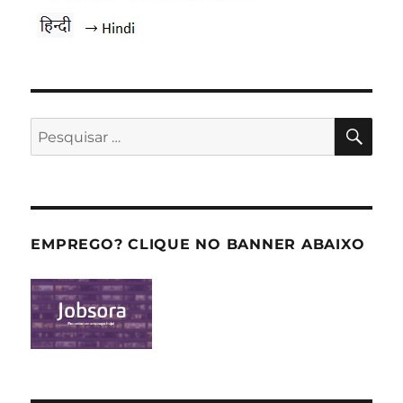
PES
Pesquisar
por:
EMPREGO? CLIQUE NO BANNER ABAIXO