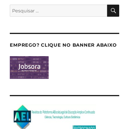
PES
Pesquisar
por:
EMPREGO? CLIQUE NO BANNER ABAIXO