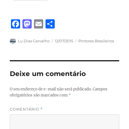
F
M
E
S
a
a
m
h
c
st
ai
a
Autor
Publicado
Categorias
Lu Dias Carvalho
12/07/2015
Pintores Brasileiros
em
e
o
l
re
b
d
o
o
Deixe um comentário
o
n
k
O seu endereço de e-mail não será publicado.
Campos
obrigatórios são marcados com
*
COMENTÁRIO
*