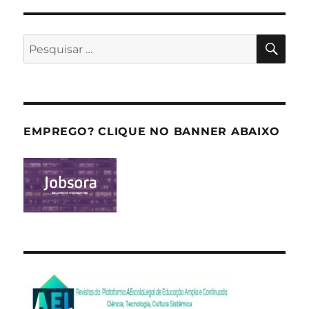
PES
Pesquisar
por:
EMPREGO? CLIQUE NO BANNER ABAIXO