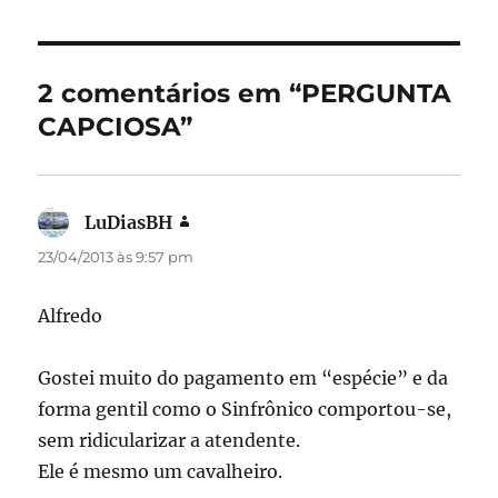
b
d
o
o
o
n
2 comentários em “PERGUNTA
k
CAPCIOSA”
LuDiasBH
disse:
23/04/2013 às 9:57 pm
Alfredo
Gostei muito do pagamento em “espécie” e da
forma gentil como o Sinfrônico comportou-se,
sem ridicularizar a atendente.
Ele é mesmo um cavalheiro.