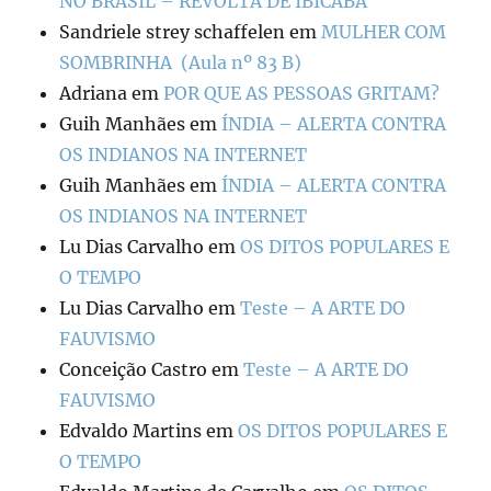
NO BRASIL – REVOLTA DE IBICABA
Sandriele strey schaffelen
em
MULHER COM
SOMBRINHA (Aula nº 83 B)
Adriana
em
POR QUE AS PESSOAS GRITAM?
Guih Manhães
em
ÍNDIA – ALERTA CONTRA
OS INDIANOS NA INTERNET
Guih Manhães
em
ÍNDIA – ALERTA CONTRA
OS INDIANOS NA INTERNET
Lu Dias Carvalho
em
OS DITOS POPULARES E
O TEMPO
Lu Dias Carvalho
em
Teste – A ARTE DO
FAUVISMO
Conceição Castro
em
Teste – A ARTE DO
FAUVISMO
Edvaldo Martins
em
OS DITOS POPULARES E
O TEMPO