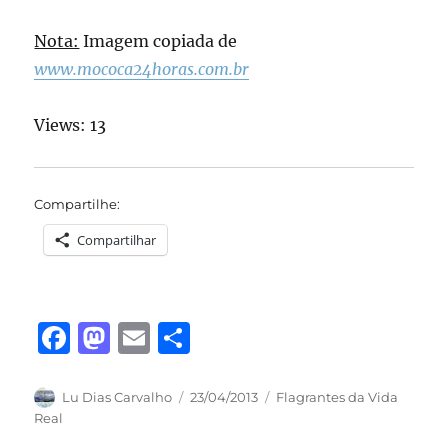
Nota:
Imagem copiada de
www.mococa24horas.com.br
Views: 13
Compartilhe:
Compartilhar
F
M
E
S
a
a
m
h
c
st
ai
a
Autor
Publicado
Categorias
Lu Dias Carvalho
23/04/2013
Flagrantes da Vida
em
Real
e
o
l
re