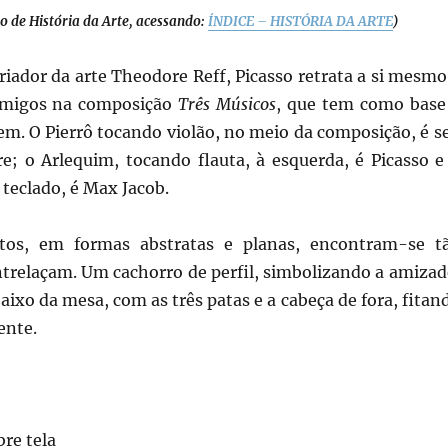
to de História da Arte, acessando:
ÍNDICE – HISTÓRIA DA ARTE
)
iador da arte Theodore Reff, Picasso retrata a si mesmo
 amigos na composição
Três Músicos
, que tem como base
em. O Pierrô tocando violão, no meio da composição, é s
re; o Arlequim, tocando flauta, à esquerda, é Picasso e
teclado, é Max Jacob.
tos, em formas abstratas e planas, encontram-se t
ntrelaçam. Um cachorro de perfil, simbolizando a amizad
ixo da mesa, com as três patas e a cabeça de fora, fitan
ente.
bre tela