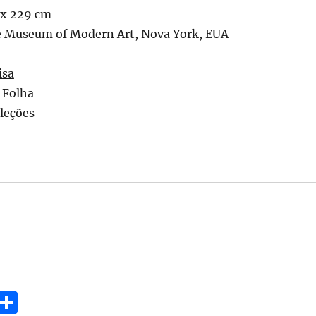
 x 229 cm
e Museum of Modern Art, Nova York, EUA
isa
 Folha
oleções
E
S