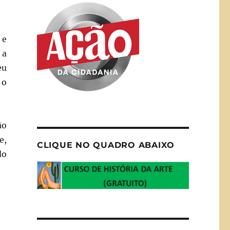
 e
 a
eu
 o
ão
e,
CLIQUE NO QUADRO ABAIXO
do