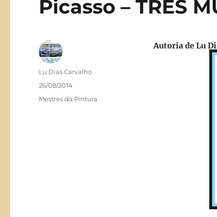
Picasso – TRÊS 
Autoria de
Lu Di
Autor
Lu Dias Carvalho
Publicado
26/08/2014
em
Categorias
Mestres da Pintura