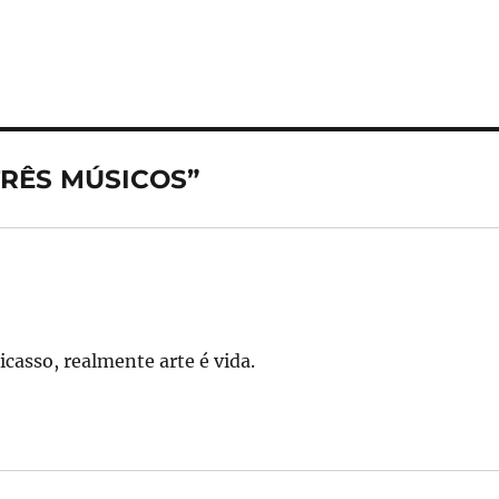
m
h
i
a
re
 TRÊS MÚSICOS”
icasso, realmente arte é vida.