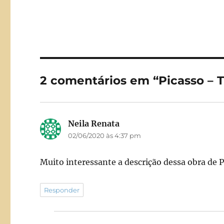
a
a
c
st
a
e
o
l
b
d
o
o
2 comentários em “Picasso –
o
n
k
Neila Renata
disse:
02/06/2020 às 4:37 pm
Muito interessante a descrição dessa obra de P
Responder