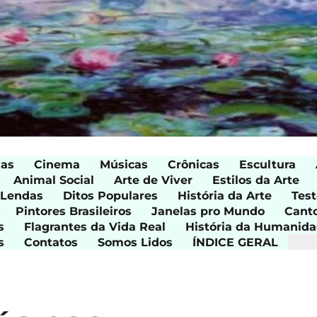
ias
Cinema
Músicas
Crônicas
Escultura
Animal Social
Arte de Viver
Estilos da Arte
 Lendas
Ditos Populares
História da Arte
Test
Pintores Brasileiros
Janelas pro Mundo
Cant
s
Flagrantes da Vida Real
História da Humanid
s
Contatos
Somos Lidos
ÍNDICE GERAL