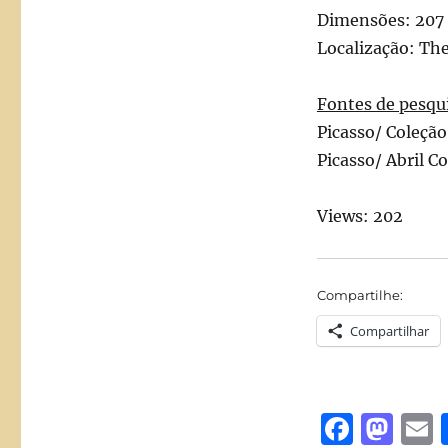
Dimensões: 207
Localização: Th
Fontes de pesqu
Picasso/ Coleção
Picasso/ Abril C
Views: 202
Compartilhe:
Compartilhar
F
M