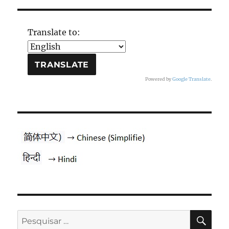
Translate to:
Powered by
Google Translate
.
PES
Pesquisar