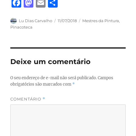
F
M
E
S
a
a
m
h
c
st
ai
a
Autor
Publicado
Categorias
Lu Dias Carvalho
11/07/2018
Mestres da Pintura
,
em
Pinacoteca
e
o
l
re
b
d
o
o
o
n
Deixe um comentário
k
O seu endereço de e-mail não será publicado.
Campos
obrigatórios são marcados com
*
COMENTÁRIO
*