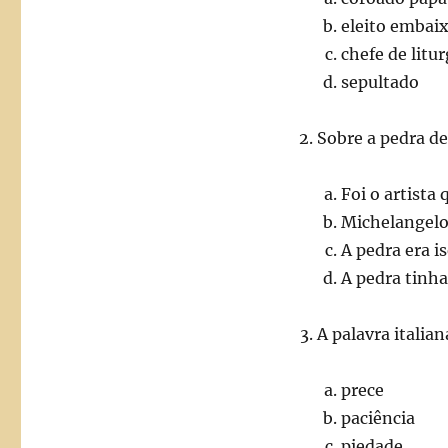
eleito embai
chefe de litur
sepultado
Sobre a pedra de
Foi o artista
Michelangel
A pedra era i
A pedra tinha
A palavra itali
prece
paciência
piedade