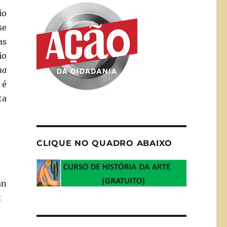
io
se
as
io
ma
 é
ta
CLIQUE NO QUADRO ABAIXO
an
: