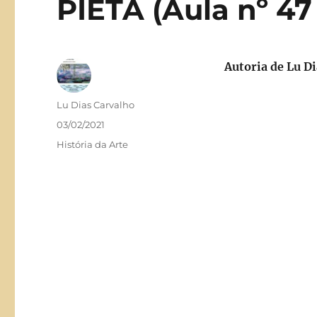
PIETÀ (Aula nº 47
Autoria de Lu D
Autor
Lu Dias Carvalho
Publicado
03/02/2021
em
Categorias
História da Arte