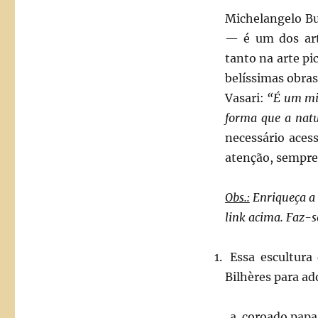
Michelangelo Bu
— é um dos arti
tanto na arte pi
belíssimas obras
Vasari:
“
É um mi
forma que a natu
necessário aces
atenção, sempre 
Obs.:
Enriqueça a 
link acima. Faz-s
Essa escultura
Bilhères para ad
coroado papa