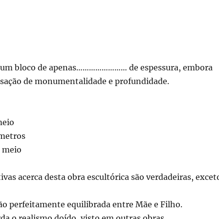
a num bloco de apenas…………………… de espessura, embora
sação de monumentalidade e profundidade.
meio
ímetros
e meio
ivas acerca desta obra escultórica são verdadeiras, excet
o perfeitamente equilibrada entre Mãe e Filho.
rda o realismo doído, visto em outras obras.