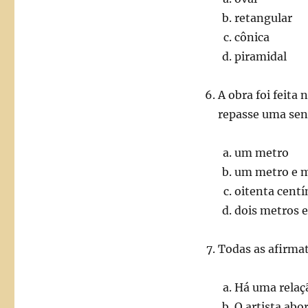
retangular
cônica
piramidal
A obra foi feit
repasse uma sen
um metro
um metro e 
oitenta cent
dois metros 
Todas as afirmat
Há uma relaçã
O artista abo