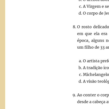
A Virgem e se
O corpo de Je
O rosto delicad
em que ela era
época, alguns 
um filho de 33 an
O artista pref
A tradição ic
Michelangelo 
A visão teológ
Ao conter o cor
desde a cabeça a