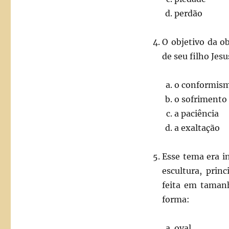
perdão
O objetivo da o
de seu filho Jesu
o conformis
o sofrimento
a paciência
a exaltação
Esse tema era i
escultura, pri
feita em tamanh
forma:
oval