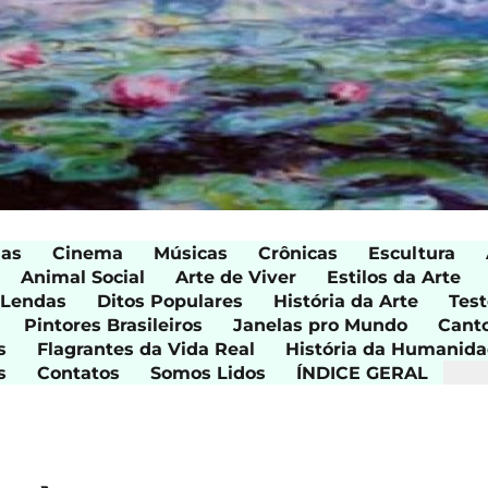
ias
Cinema
Músicas
Crônicas
Escultura
Animal Social
Arte de Viver
Estilos da Arte
 Lendas
Ditos Populares
História da Arte
Test
Pintores Brasileiros
Janelas pro Mundo
Cant
s
Flagrantes da Vida Real
História da Humanid
s
Contatos
Somos Lidos
ÍNDICE GERAL