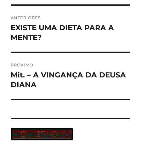
Navegação
ANTERIORES
de
EXISTE UMA DIETA PARA A
Post
anterior:
MENTE?
Post
PRÓXIMO
Mit. – A VINGANÇA DA DEUSA
Próximo
post:
DIANA