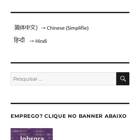
PES
Pesquisar
por:
EMPREGO? CLIQUE NO BANNER ABAIXO