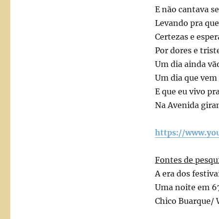
E não cantava se
Levando pra qu
Certezas e esper
Por dores e tris
Um dia ainda vã
Um dia que vem
E que eu vivo pr
Na Avenida gira
https://www.yo
Fontes de pesqu
A era dos festi
Uma noite em 67/
Chico Buarque