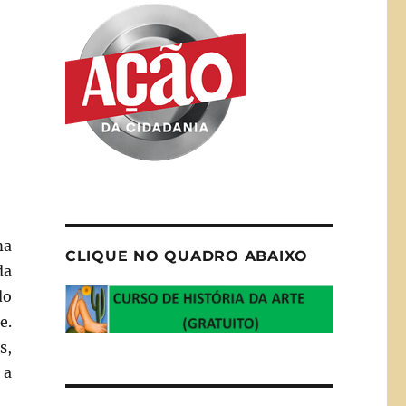
ma
CLIQUE NO QUADRO ABAIXO
da
do
e.
s,
 a