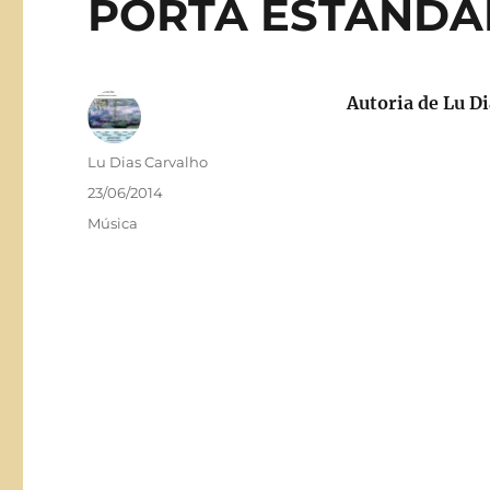
PORTA ESTANDA
Autoria de Lu D
Autor
Lu Dias Carvalho
Publicado
23/06/2014
em
Categorias
Música