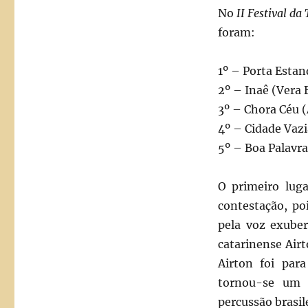
No
II Festival da 
foram:
1º – Porta Esta
2º – Inaê (Vera 
3º – Chora Céu 
4º – Cidade Vazi
5º – Boa Palavr
O primeiro lug
contestação, po
pela voz exuber
catarinense Airt
Airton foi par
tornou-se um 
percussão brasi