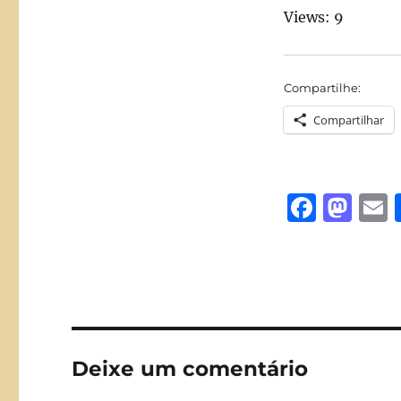
Views: 9
Compartilhe:
Compartilhar
F
M
a
a
c
st
a
e
o
l
b
d
o
o
Deixe um comentário
o
n