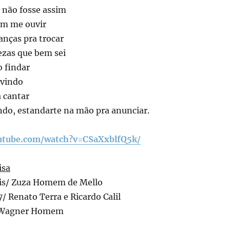
 não fosse assim
em me ouvir
anças pra trocar
tezas que bem sei
o findar
 vindo
a cantar
ndo, estandarte na mão pra anunciar.
utube.com/watch?v=CSaXxblfQ5k/
isa
vais/ Zuza Homem de Mello
 Renato Terra e Ricardo Calil
/ Wagner Homem