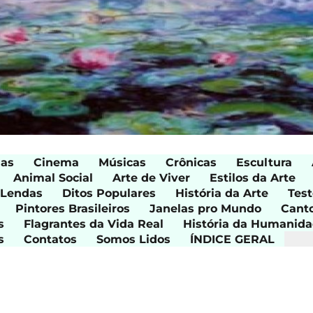
ias
Cinema
Músicas
Crônicas
Escultura
Animal Social
Arte de Viver
Estilos da Arte
 Lendas
Ditos Populares
História da Arte
Test
Pintores Brasileiros
Janelas pro Mundo
Cant
s
Flagrantes da Vida Real
História da Humanid
s
Contatos
Somos Lidos
ÍNDICE GERAL