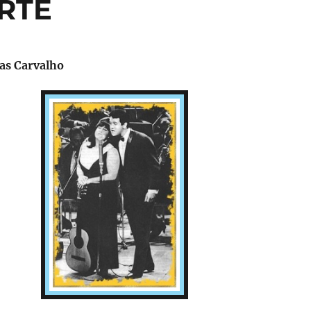
RTE
ias Carvalho