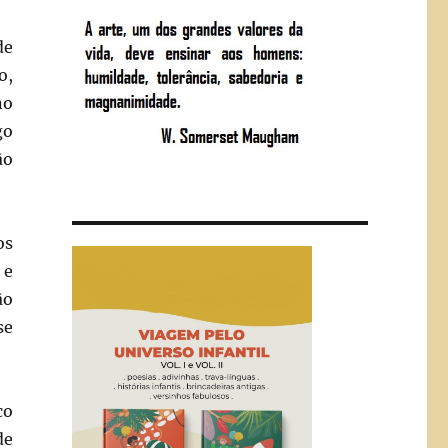
de
o,
no
go
ão
os
 e
ão
se
co
de