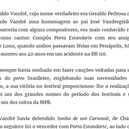
aldo Vandré, cujo nome verdadeiro era Geraldo Pedrosa 
endo Vandré uma homenagem ao pai José Vandregísil
parceria com alguns compositores, era mais conhecido 
o como cantor. Compôs
Porta Estandarte
com seu ami
 Lona, quando ambos passavam férias em Penápolis, S
 morreu aos 40 anos em um acidente na BR 116.
sempre havia sonhado em fazer canções voltadas para 
is do povo brasileiro, englobando suas necessidades
o, a sua vitória no festival proporcionou-lhe a realizaç
oi um dos grandes nomes do período dos festivais e 
 um dos mitos da MPB.
Vandré havia defendido
Sonho de um Carnaval
, de Chi
o seguinte foi o vencedor com
Porta Estandarte
, ao lado 