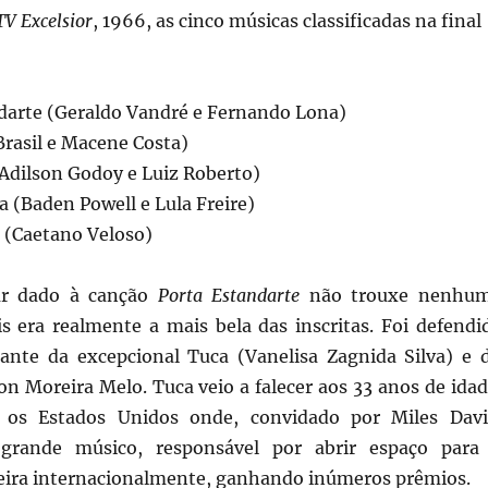
TV Excelsior
, 1966, as cinco músicas classificadas na final
ndarte (Geraldo Vandré e Fernando Lona)
Brasil e Macene Costa)
(Adilson Godoy e Luiz Roberto)
a (Baden Powell e Lula Freire)
a (Caetano Veloso)
ar dado à canção
Porta Estandarte
não trouxe nenhu
is era realmente a mais bela das inscritas. Foi defendi
ante da excepcional Tuca (Vanelisa Zagnida Silva) e 
on Moreira Melo. Tuca veio a falecer aos 33 anos de idad
a os Estados Unidos onde, convidado por Miles Davi
grande músico, responsável por abrir espaço para
leira internacionalmente, ganhando inúmeros prêmios.