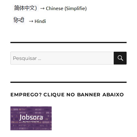
PES
Pesquisar
por:
EMPREGO? CLIQUE NO BANNER ABAIXO