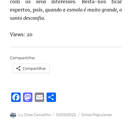
com os seus interesses. Resta-nos ficar
espertos, pois,
quando a esmola é muito grande, o
santo desconfia
.
Views: 20
Compartilhe:
Compartilhar
F
M
E
S
a
a
m
h
c
st
ai
a
Autor
Publicado
Categorias
Lu Dias Carvalho
10/05/2022
Ditos Populares
em
e
o
l
re