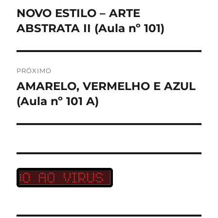
de
NOVO ESTILO – ARTE
Post
anterior:
ABSTRATA II (Aula nº 101)
Post
PRÓXIMO
AMARELO, VERMELHO E AZUL
Próximo
post:
(Aula nº 101 A)