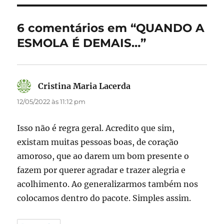
b
d
o
o
6 comentários em “QUANDO A
o
n
ESMOLA É DEMAIS…”
k
Cristina Maria Lacerda
disse:
12/05/2022 às 11:12 pm
Isso não é regra geral. Acredito que sim,
existam muitas pessoas boas, de coração
amoroso, que ao darem um bom presente o
fazem por querer agradar e trazer alegria e
acolhimento. Ao generalizarmos também nos
colocamos dentro do pacote. Simples assim.