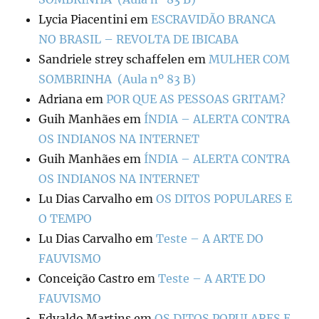
Lycia Piacentini
em
ESCRAVIDÃO BRANCA
NO BRASIL – REVOLTA DE IBICABA
Sandriele strey schaffelen
em
MULHER COM
SOMBRINHA (Aula nº 83 B)
Adriana
em
POR QUE AS PESSOAS GRITAM?
Guih Manhães
em
ÍNDIA – ALERTA CONTRA
OS INDIANOS NA INTERNET
Guih Manhães
em
ÍNDIA – ALERTA CONTRA
OS INDIANOS NA INTERNET
Lu Dias Carvalho
em
OS DITOS POPULARES E
O TEMPO
Lu Dias Carvalho
em
Teste – A ARTE DO
FAUVISMO
Conceição Castro
em
Teste – A ARTE DO
FAUVISMO
Edvaldo Martins
em
OS DITOS POPULARES E