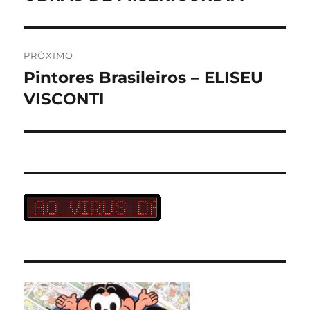
PRÓXIMO
Pintores Brasileiros – ELISEU
Próximo
post:
VISCONTI