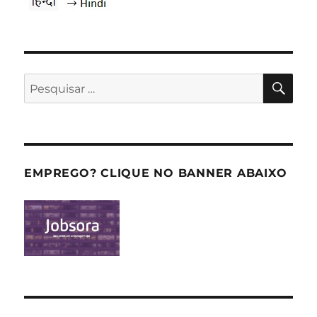
PES
Pesquisar
por:
EMPREGO? CLIQUE NO BANNER ABAIXO