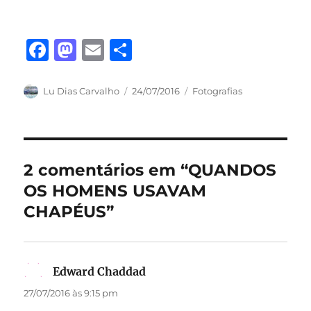
F
M
E
S
a
a
m
h
c
st
ai
a
Autor
Publicado
Categorias
Lu Dias Carvalho
24/07/2016
Fotografias
em
e
o
l
re
b
d
o
o
2 comentários em “QUANDOS
o
n
OS HOMENS USAVAM
k
CHAPÉUS”
Edward Chaddad
disse:
27/07/2016 às 9:15 pm