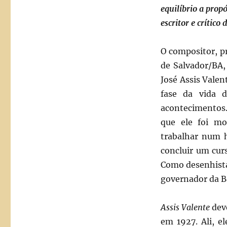
equilíbrio a prop
escritor e crítico
O compositor, p
de Salvador/BA,
José Assis Valen
fase da vida
acontecimentos
que ele foi mo
trabalhar num 
concluir um curs
Como desenhista
governador da Ba
Assis Valente
deve
em 1927. Ali, e