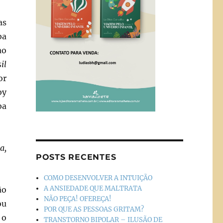
as
ba
ao
il
or
by
ba
a,
POSTS RECENTES
COMO DESENVOLVER A INTUIÇÃO
A ANSIEDADE QUE MALTRATA
ão
NÃO PEÇA! OFEREÇA!
ou
POR QUE AS PESSOAS GRITAM?
 o
TRANSTORNO BIPOLAR – ILUSÃO DE