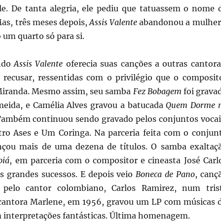
le. De tanta alegria, ele pediu que tatuassem o nome 
Mas, três meses depois,
Assis Valente
abandonou a mulher
o um quarto só para si.
ndo
Assis Valente
oferecia suas canções a outras cantora
 recusar, ressentidas com o privilégio que o composit
Miranda. Mesmo assim, seu samba
Fez Bobagem
foi grava
meida, e Camélia Alves gravou a batucada
Quem Dorme 
Também continuou sendo gravado pelos conjuntos vocai
tro Ases e Um Coringa. Na parceria feita com o conjun
nçou mais de uma dezena de títulos. O samba exaltaç
biá
, em parceria com o compositor e cineasta José Carl
os grandes sucessos. E depois veio
Boneca de Pano
, canç
 pelo cantor colombiano, Carlos Ramirez, num tris
cantora Marlene, em 1956, gravou um LP com músicas 
 interpretações fantásticas. Última homenagem.