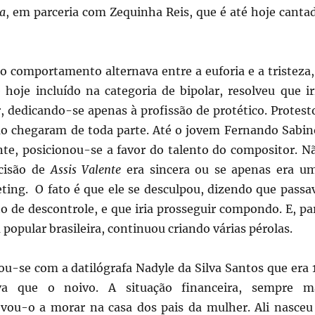
a
, em parceria com Zequinha Reis, que é até hoje canta
jo comportamento alternava entre a euforia e a tristeza,
 hoje incluído na categoria de bipolar, resolveu que ir
, dedicando-se apenas à profissão de protético. Protest
são chegaram de toda parte. Até o jovem Fernando Sabin
te, posicionou-se a favor do talento do compositor. N
ecisão de
Assis Valente
era sincera ou se apenas era u
ting. O fato é que ele se desculpou, dizendo que passa
de descontrole, e que iria prosseguir compondo. E, pa
popular brasileira, continuou criando várias pérolas.
u-se com a datilógrafa Nadyle da Silva Santos que era 
a que o noivo. A situação financeira, sempre m
evou-o a morar na casa dos pais da mulher. Ali nasceu