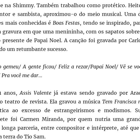
 e na Shimmy. Também trabalhou como protético. Heit
intor e sambista, aproximou-o do meio musical. Uma 
es mais conhecidas é
Boas Festas
, tendo se inspirado, pa
 gravura em que uma menininha, com os sapatos sobre
 presente de Papai Noel. A canção foi gravada por Carl
do um retumbante sucesso.
o gemeu/ A gente ficou/ Feliz a rezar/Papai Noel/ Vê se vo
/ Pra você me dar…
1 anos,
Assis Valente
já estava sendo gravado por Ara
o teatro de revista. Ela gravou a música
Tem Francisca 
tica ao excesso de estrangeirismos e modismos. S
rete foi Carmen Miranda, por quem nutria uma gran
 longa parceria, entre compositor e intérprete, até que
a terra do Tio Sam.