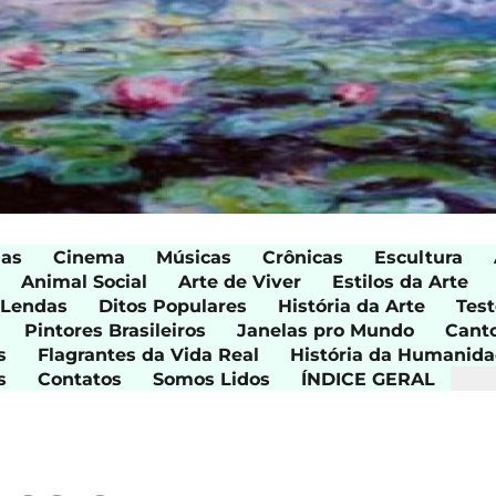
ias
Cinema
Músicas
Crônicas
Escultura
Animal Social
Arte de Viver
Estilos da Arte
 Lendas
Ditos Populares
História da Arte
Test
Pintores Brasileiros
Janelas pro Mundo
Cant
s
Flagrantes da Vida Real
História da Humanid
s
Contatos
Somos Lidos
ÍNDICE GERAL