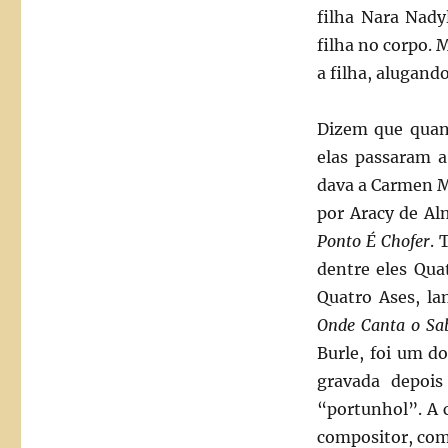
filha Nara Nady
filha no corpo. 
a filha, alugand
Dizem que qua
elas passaram a
dava a Carmen 
por Aracy de Al
Ponto É Chofer
. 
dentre eles Qua
Quatro Ases, la
Onde Canta o Sa
Burle, foi um d
gravada depois
“portunhol”. A 
compositor, com