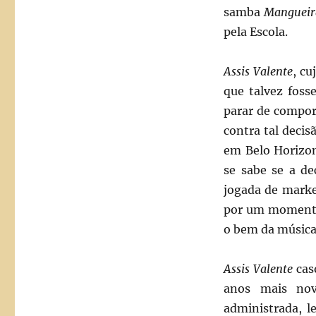
samba
Mangueir
pela Escola.
Assis Valente
, cu
que talvez fosse
parar de compor
contra tal deci
em Belo Horizon
se sabe se a d
jogada de marke
por um momento 
o bem da música 
Assis Valente
caso
anos mais nov
administrada, l