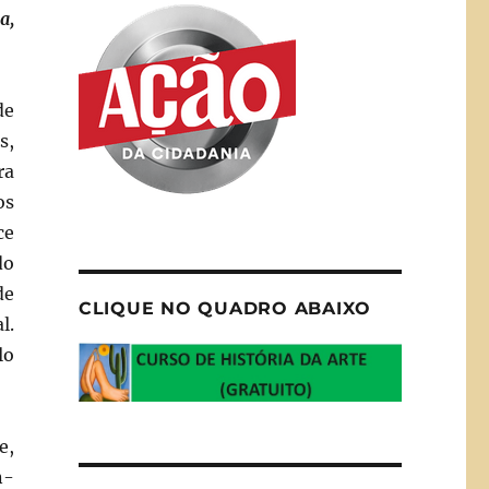
a,
de
s,
ra
os
ce
do
de
CLIQUE NO QUADRO ABAIXO
l.
lo
e,
n-