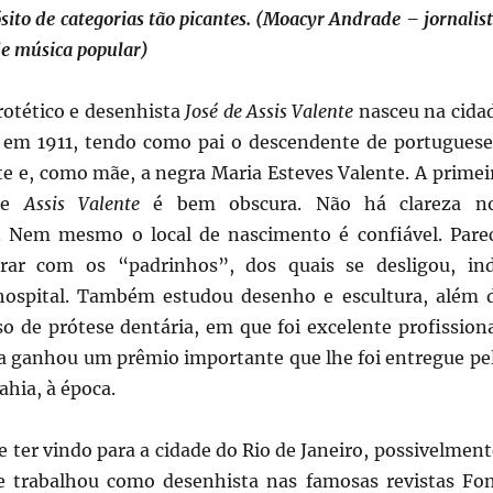
ósito de categorias tão picantes. (Moacyr Andrade – jornalist
 de música popular)
rotético e desenhista
José de Assis Valente
nasceu na cida
 em 1911, tendo como pai o descendente de portuguese
te e, como mãe, a negra Maria Esteves Valente. A primei
 de
Assis Valente
é bem obscura. Não há clareza n
. Nem mesmo o local de nascimento é confiável. Pare
rar com os “padrinhos”, dos quais se desligou, in
hospital. Também estudou desenho e escultura, além 
o de prótese dentária, em que foi excelente profissiona
 ganhou um prêmio importante que lhe foi entregue pe
hia, à época.
 ter vindo para a cidade do Rio de Janeiro, possivelment
le trabalhou como desenhista nas famosas revistas Fo