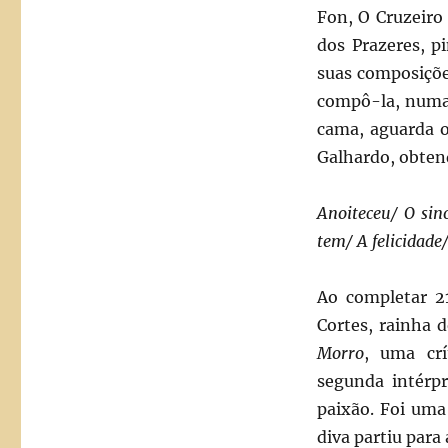
Fon, O Cruzeiro
dos Prazeres, p
suas composiçõ
compô-la, numa
cama, aguarda o
Galhardo, obten
Anoiteceu/ O sin
tem/ A felicidade
Ao completar 2
Cortes, rainha d
Morro
, uma crí
segunda intérp
paixão. Foi uma
diva partiu para 