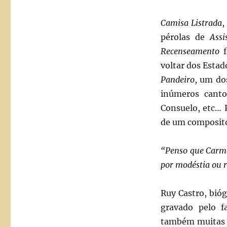
Camisa Listrada
pérolas de
Assi
Recenseamento
f
voltar dos Estad
Pandeiro
, um do
inúmeros canto
Consuelo, etc… 
de um compositor
“Penso que Carmen
por modéstia ou r
Ruy Castro, bió
gravado pelo f
também muitas m