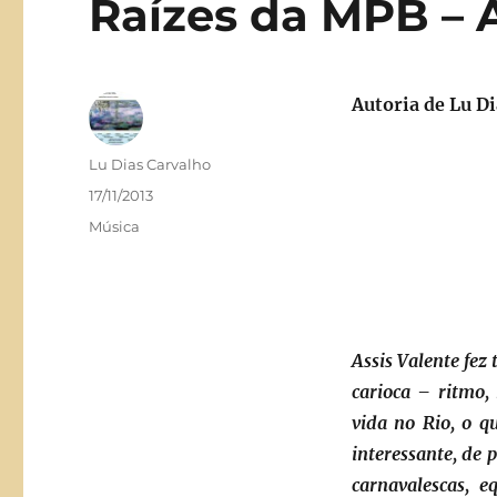
Raízes da MPB –
Autoria de Lu D
Autor
Lu Dias Carvalho
Publicado
17/11/2013
em
Categorias
Música
Assis Valente fez
carioca – ritmo,
vida no Rio, o q
interessante, de 
carnavalescas, e