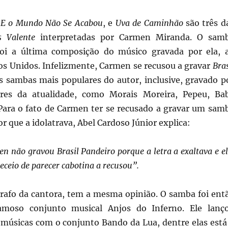
,
E o Mundo Não Se Acabou
, e
Uva de Caminhão
são três d
s Valente
interpretadas por Carmen Miranda. O sam
oi a última composição do músico gravada por ela, 
os Unidos. Infelizmente, Carmen se recusou a gravar
Bras
s sambas mais populares do autor, inclusive, gravado p
res da atualidade, como Morais Moreira, Pepeu, Ba
Para o fato de Carmen ter se recusado a gravar um sam
 que a idolatrava, Abel Cardoso Júnior explica:
 não gravou Brasil Pandeiro porque a letra a exaltava e el
eceio de parecer cabotina a recusou”.
grafo da cantora, tem a mesma opinião. O samba foi ent
amoso conjunto musical Anjos do Inferno. Ele lanç
úsicas com o conjunto Bando da Lua, dentre elas está