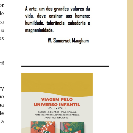
or
de
ra
 a
os
cê
cy
no
ua
de
 a