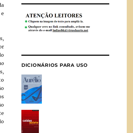
da
 e
s,
or
do
no
DICIONÁRIOS PARA USO
s,
to
ão
os
ão
te
do