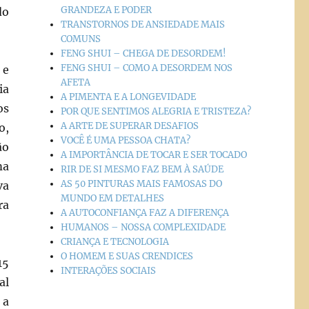
GRANDEZA E PODER
do
TRANSTORNOS DE ANSIEDADE MAIS
COMUNS
FENG SHUI – CHEGA DE DESORDEM!
FENG SHUI – COMO A DESORDEM NOS
 e
AFETA
ia
A PIMENTA E A LONGEVIDADE
os
POR QUE SENTIMOS ALEGRIA E TRISTEZA?
A ARTE DE SUPERAR DESAFIOS
o,
VOCÊ É UMA PESSOA CHATA?
ão
A IMPORTÂNCIA DE TOCAR E SER TOCADO
ma
RIR DE SI MESMO FAZ BEM À SAÚDE
AS 50 PINTURAS MAIS FAMOSAS DO
va
MUNDO EM DETALHES
ra
A AUTOCONFIANÇA FAZ A DIFERENÇA
HUMANOS – NOSSA COMPLEXIDADE
CRIANÇA E TECNOLOGIA
O HOMEM E SUAS CRENDICES
15
INTERAÇÕES SOCIAIS
al
 a