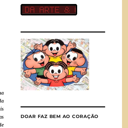
ma
da
is
DOAR FAZ BEM AO CORAÇÃO
as
de