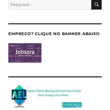
PES
Pesquisar
por:
EMPREGO? CLIQUE NO BANNER ABAIXO