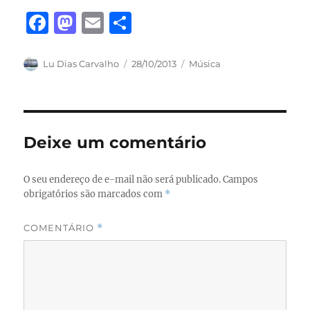
F
M
E
S
a
a
m
h
c
st
ai
a
Autor
Publicado
Categorias
Lu Dias Carvalho
28/10/2013
Música
em
e
o
l
re
b
d
o
o
Deixe um comentário
o
n
k
O seu endereço de e-mail não será publicado.
Campos
obrigatórios são marcados com
*
COMENTÁRIO
*