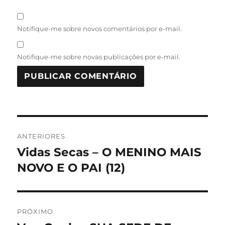
Notifique-me sobre novos comentários por e-mail.
Notifique-me sobre novas publicações por e-mail.
Navegação
ANTERIORES
de
Vidas Secas – O MENINO MAIS
Post
anterior:
NOVO E O PAI (12)
Post
PRÓXIMO