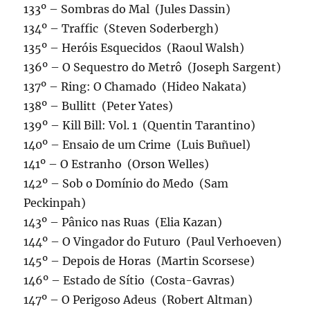
133º – Sombras do Mal (Jules Dassin)
134º – Traffic (Steven Soderbergh)
135º – Heróis Esquecidos (Raoul Walsh)
136º – O Sequestro do Metrô (Joseph Sargent)
137º – Ring: O Chamado (Hideo Nakata)
138º – Bullitt (Peter Yates)
139º – Kill Bill: Vol. 1 (Quentin Tarantino)
140º – Ensaio de um Crime (Luis Buñuel)
141º – O Estranho (Orson Welles)
142º – Sob o Domínio do Medo (Sam
Peckinpah)
143º – Pânico nas Ruas (Elia Kazan)
144º – O Vingador do Futuro (Paul Verhoeven)
145º – Depois de Horas (Martin Scorsese)
146º – Estado de Sítio (Costa-Gavras)
147º – O Perigoso Adeus (Robert Altman)