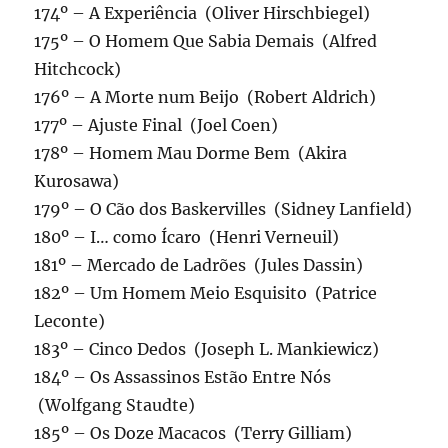
174º – A Experiência (Oliver Hirschbiegel)
175º – O Homem Que Sabia Demais (Alfred
Hitchcock)
176º – A Morte num Beijo (Robert Aldrich)
177º – Ajuste Final (Joel Coen)
178º – Homem Mau Dorme Bem (Akira
Kurosawa)
179º – O Cão dos Baskervilles (Sidney Lanfield)
180º – I… como Ícaro (Henri Verneuil)
181º – Mercado de Ladrões (Jules Dassin)
182º – Um Homem Meio Esquisito (Patrice
Leconte)
183º – Cinco Dedos (Joseph L. Mankiewicz)
184º – Os Assassinos Estão Entre Nós
(Wolfgang Staudte)
185º – Os Doze Macacos (Terry Gilliam)