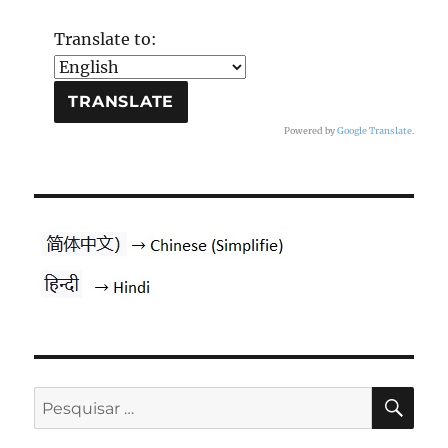
Translate to:
Powered by
Google Translate
.
PES
Pesquisar
por: