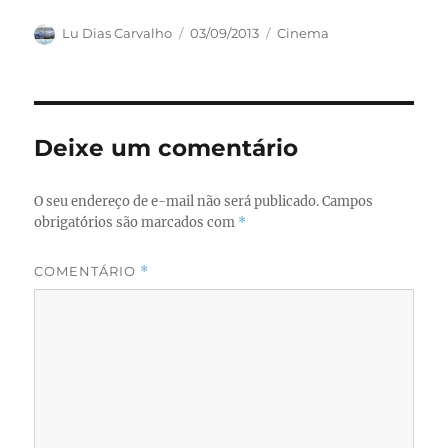
a
a
m
h
c
st
ai
a
Autor
Publicado
Categorias
Lu Dias Carvalho
03/09/2013
Cinema
em
e
o
l
re
b
d
o
o
Deixe um comentário
o
n
k
O seu endereço de e-mail não será publicado.
Campos
obrigatórios são marcados com
*
COMENTÁRIO
*