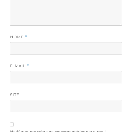
NOME
*
E-MAIL
*
SITE
Notifique-me sobre novos comentários por e-mail.