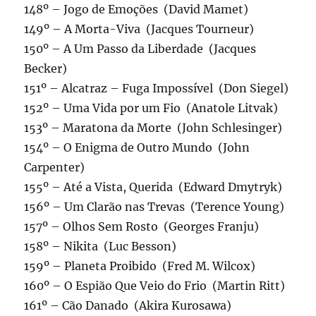
148º – Jogo de Emoções (David Mamet)
149º – A Morta-Viva (Jacques Tourneur)
150º – A Um Passo da Liberdade (Jacques
Becker)
151º – Alcatraz – Fuga Impossível (Don Siegel)
152º – Uma Vida por um Fio (Anatole Litvak)
153º – Maratona da Morte (John Schlesinger)
154º – O Enigma de Outro Mundo (John
Carpenter)
155º – Até a Vista, Querida (Edward Dmytryk)
156º – Um Clarão nas Trevas (Terence Young)
157º – Olhos Sem Rosto (Georges Franju)
158º – Nikita (Luc Besson)
159º – Planeta Proibido (Fred M. Wilcox)
160º – O Espião Que Veio do Frio (Martin Ritt)
161º – Cão Danado (Akira Kurosawa)