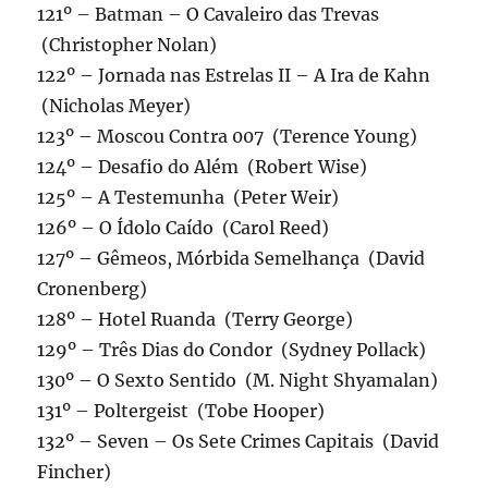
121º – Batman – O Cavaleiro das Trevas
(Christopher Nolan)
122º – Jornada nas Estrelas II – A Ira de Kahn
(Nicholas Meyer)
123º – Moscou Contra 007 (Terence Young)
124º – Desafio do Além (Robert Wise)
125º – A Testemunha (Peter Weir)
126º – O Ídolo Caído (Carol Reed)
127º – Gêmeos, Mórbida Semelhança (David
Cronenberg)
128º – Hotel Ruanda (Terry George)
129º – Três Dias do Condor (Sydney Pollack)
130º – O Sexto Sentido (M. Night Shyamalan)
131º – Poltergeist (Tobe Hooper)
132º – Seven – Os Sete Crimes Capitais (David
Fincher)