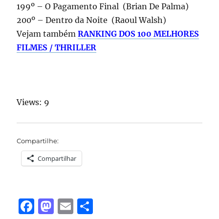
199º – O Pagamento Final (Brian De Palma)
200º – Dentro da Noite (Raoul Walsh)
Vejam também
RANKING DOS 100 MELHORES
FILMES / THRILLER
Views: 9
Compartilhe:
Compartilhar
F
M
E
S