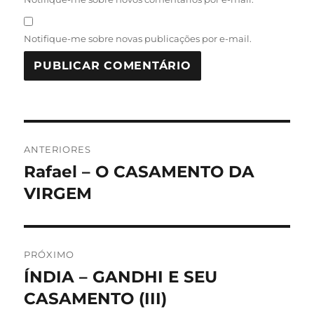
Notifique-me sobre novas publicações por e-mail.
Navegação
ANTERIORES
de
Rafael – O CASAMENTO DA
Post
anterior:
VIRGEM
Post
PRÓXIMO
ÍNDIA – GANDHI E SEU
Próximo
post:
CASAMENTO (III)