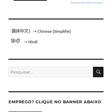
Powered by
Google Translate
.
PES
Pesquisar
por:
EMPREGO? CLIQUE NO BANNER ABAIXO