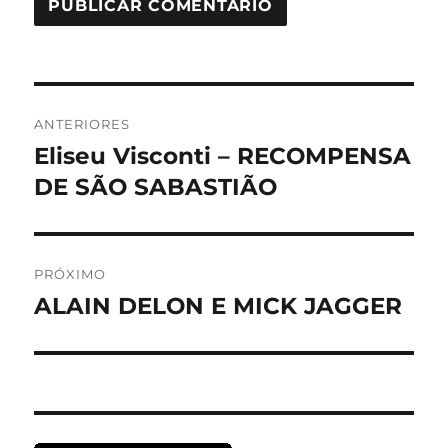
Navegação
ANTERIORES
de
Eliseu Visconti – RECOMPENSA
Post
anterior:
DE SÃO SABASTIÃO
Post
PRÓXIMO
ALAIN DELON E MICK JAGGER
Próximo
post: