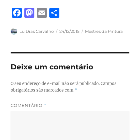
F
M
E
S
a
a
m
h
c
st
ai
a
Autor
Publicado
Categorias
Lu Dias Carvalho
24/12/2015
Mestres da Pintura
em
e
o
l
re
b
d
o
o
Deixe um comentário
o
n
k
O seu endereço de e-mail não será publicado.
Campos
obrigatórios são marcados com
*
COMENTÁRIO
*