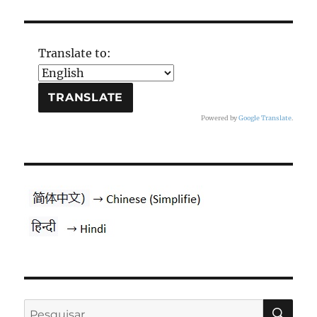
Translate to:
Powered by
Google Translate
.
PES
Pesquisar