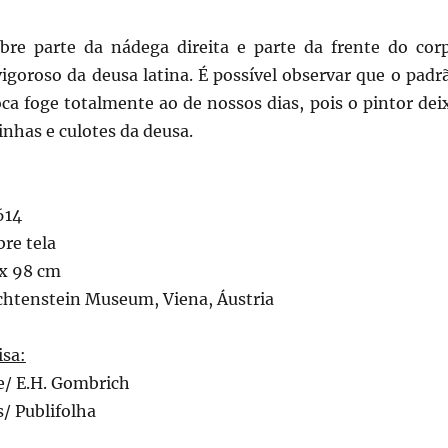
re parte da nádega direita e parte da frente do cor
igoroso da deusa latina. É possível observar que o padr
ca foge totalmente ao de nossos dias, pois o pintor dei
rinhas e culotes da deusa.
614
bre tela
x 98 cm
echtenstein Museum, Viena, Áustria
isa:
te/ E.H. Gombrich
/ Publifolha