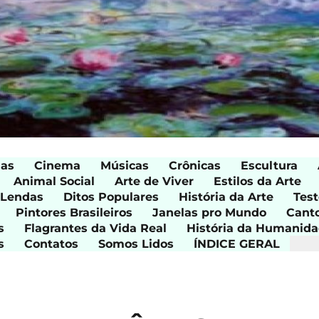
ias
Cinema
Músicas
Crônicas
Escultura
Animal Social
Arte de Viver
Estilos da Arte
 Lendas
Ditos Populares
História da Arte
Test
Pintores Brasileiros
Janelas pro Mundo
Cant
s
Flagrantes da Vida Real
História da Humanid
s
Contatos
Somos Lidos
ÍNDICE GERAL