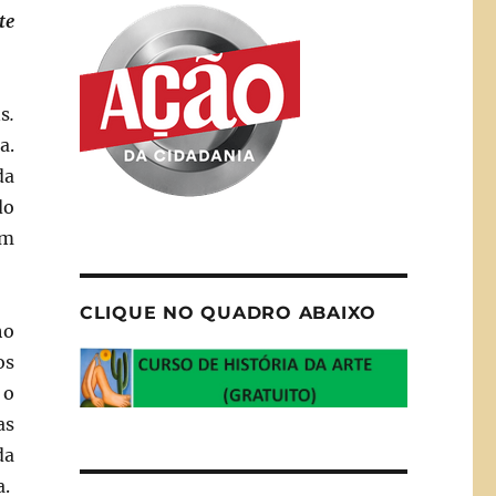
te
s
.
a.
da
do
om
CLIQUE NO QUADRO ABAIXO
ho
os
 o
as
da
a.