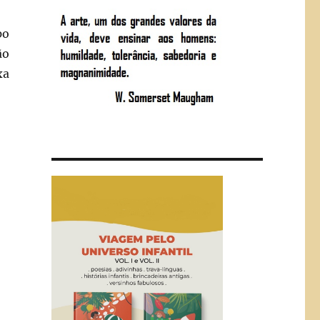
po
ão
xa