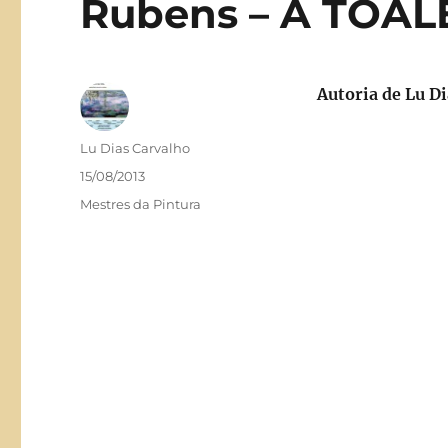
Rubens – A TOA
Autoria de
Lu Di
Autor
Lu Dias Carvalho
Publicado
15/08/2013
em
Categorias
Mestres da Pintura