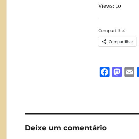
Views: 10
Compartilhe:
Compartilhar
F
M
a
a
c
st
a
e
o
l
b
d
o
o
Deixe um comentário
o
n