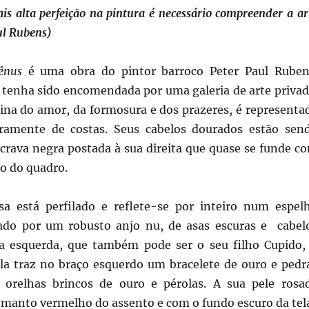
is alta perfeição na pintura é necessário compreender a ar
ul Rubens)
Vênus
é uma obra do pintor barroco Peter Paul Ruben
tenha sido encomendada por uma galeria de arte privad
tina do amor, da formosura e dos prazeres, é representa
iramente de costas. Seus cabelos dourados estão sen
scrava negra postada à sua direita que quase se funde c
o do quadro.
a está perfilado e reflete-se por inteiro num espel
ado por um robusto anjo nu, de asas escuras e cabel
a esquerda, que também pode ser o seu filho Cupido,
la traz no braço esquerdo um bracelete de ouro e pedr
 orelhas brincos de ouro e pérolas. A sua pele rosa
 manto vermelho do assento e com o fundo escuro da tel