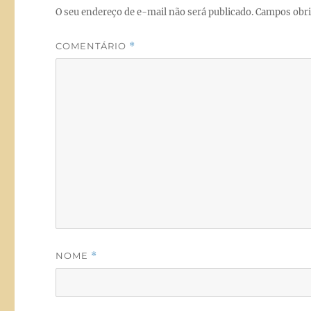
k
O seu endereço de e-mail não será publicado.
Campos obri
COMENTÁRIO
*
NOME
*