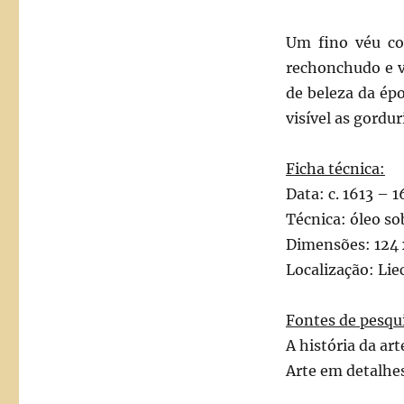
Um fino véu cob
rechonchudo e v
de beleza da épo
visível as gordu
Ficha técnica:
Data: c. 1613 – 1
Técnica: óleo so
Dimensões: 124 
Localização: Li
Fontes de pesqu
A história da ar
Arte em detalhes