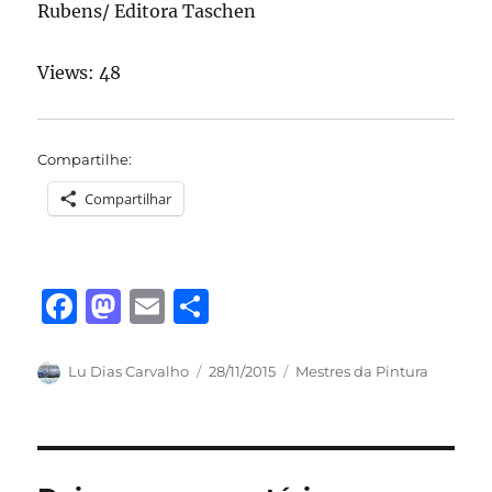
Rubens/ Editora Taschen
Views: 48
Compartilhe:
Compartilhar
F
M
E
S
a
a
m
h
c
st
ai
a
Autor
Publicado
Categorias
Lu Dias Carvalho
28/11/2015
Mestres da Pintura
em
e
o
l
re
b
d
o
o