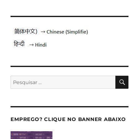
PES
Pesquisar
por:
EMPREGO? CLIQUE NO BANNER ABAIXO