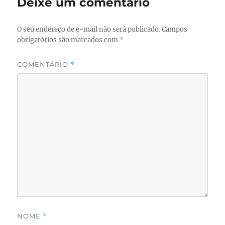
Deixe um comentário
o
n
k
O seu endereço de e-mail não será publicado.
Campos
obrigatórios são marcados com
*
COMENTÁRIO
*
NOME
*