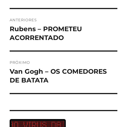
Navegação
ANTERIORES
de
Rubens – PROMETEU
Post
anterior:
ACORRENTADO
Post
PRÓXIMO
Van Gogh – OS COMEDORES
Próximo
post:
DE BATATA