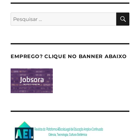
PES
Pesquisar
por:
EMPREGO? CLIQUE NO BANNER ABAIXO