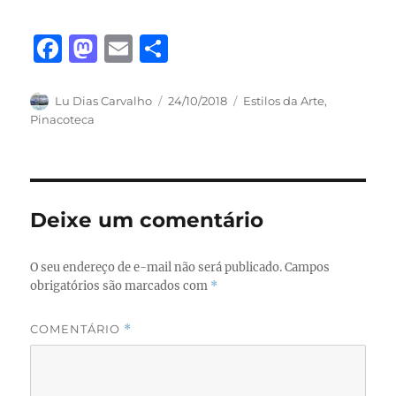
F
M
E
S
a
a
m
h
c
st
ai
a
Autor
Publicado
Categorias
Lu Dias Carvalho
24/10/2018
Estilos da Arte
,
em
Pinacoteca
e
o
l
re
b
d
o
o
o
n
Deixe um comentário
k
O seu endereço de e-mail não será publicado.
Campos
obrigatórios são marcados com
*
COMENTÁRIO
*