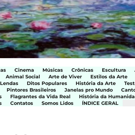
ias
Cinema
Músicas
Crônicas
Escultura
Animal Social
Arte de Viver
Estilos da Arte
 Lendas
Ditos Populares
História da Arte
Test
Pintores Brasileiros
Janelas pro Mundo
Cant
s
Flagrantes da Vida Real
História da Humanid
s
Contatos
Somos Lidos
ÍNDICE GERAL