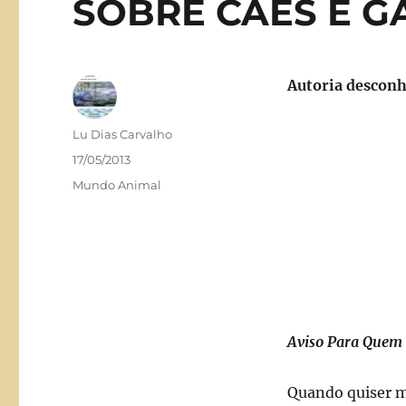
SOBRE CÃES E G
Autoria desconh
Autor
Lu Dias Carvalho
Publicado
17/05/2013
em
Categorias
Mundo Animal
Aviso Para Quem 
Quando quiser me