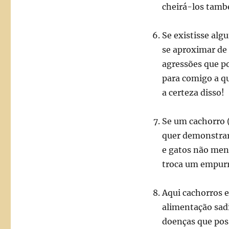
cheirá-los tamb
Se existisse alg
se aproximar de
agressões que p
para comigo a q
a certeza disso!
Se um cachorro 
quer demonstrar
e gatos não men
troca um empur
Aqui cachorros e
alimentação sadi
doenças que pos