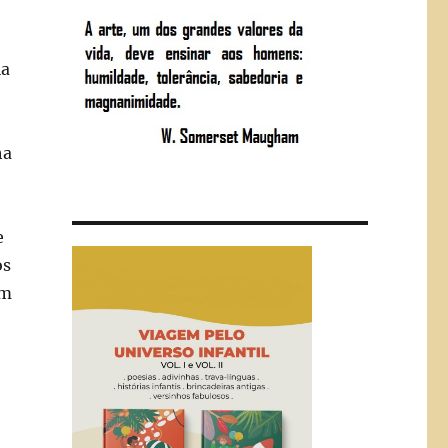
ia
ha
e
os
em