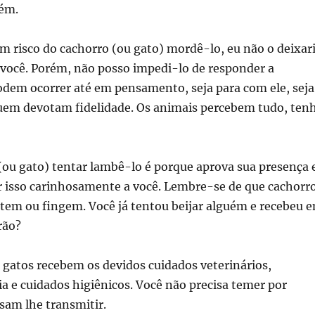
ém.
um risco do cachorro (ou gato) mordê-lo, eu não o deixar
 você. Porém, não posso impedi-lo de responder a
odem ocorrer até em pensamento, seja para com ele, seja
uem devotam fidelidade. Os animais percebem tudo, ten
(ou gato) tentar lambê-lo é porque aprova sua presença 
 isso carinhosamente a você. Lembre-se de que cachorr
tem ou fingem. Você já tentou beijar alguém e recebeu 
rão?
 gatos recebem os devidos cuidados veterinários,
a e cuidados higiênicos. Você não precisa temer por
sam lhe transmitir.