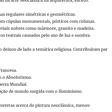
cas da arte Neoclássica na arquitetura, exceto:
as regulares simétricas e geométricas.
com cúpulas monumentais, pórticos com colunas.
eriais nobres como mármore, granito e madeira.
tos teatrais causados pelo uso de luz e sombra.
 deixou de lado a temática religiosa. Contribuíram par
Francesa.
m o Absolutismo.
erra Mundial.
pção de mundo surgida com o Iluminismo.
orretas acerca do pintura neoclássica, menos: