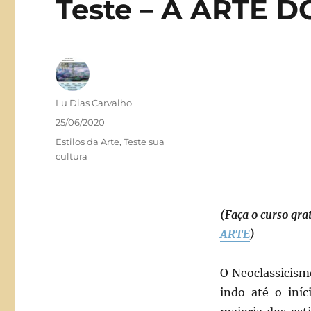
Teste – A ARTE 
Autor
Lu Dias Carvalho
Publicado
25/06/2020
em
Categorias
Estilos da Arte
,
Teste sua
cultura
(Faça o curso gra
ARTE
)
O Neoclassicismo
indo até o iní