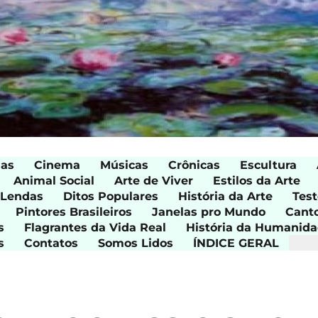
ias
Cinema
Músicas
Crônicas
Escultura
Animal Social
Arte de Viver
Estilos da Arte
 Lendas
Ditos Populares
História da Arte
Test
Pintores Brasileiros
Janelas pro Mundo
Cant
s
Flagrantes da Vida Real
História da Humanid
s
Contatos
Somos Lidos
ÍNDICE GERAL