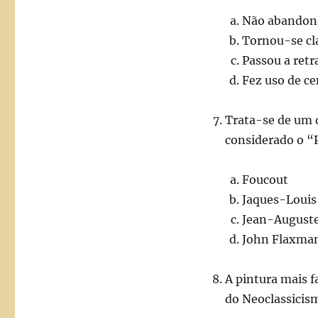
Não abandono
Tornou-se cla
Passou a retra
Fez uso de ce
Trata-se de um d
considerado o “
Foucout
Jaques-Louis
Jean-August
John Flaxma
A pintura mais 
do Neoclassici