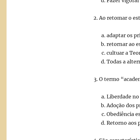
Fazer vigorar
Ao retomar o es
adaptar os pr
retornar ao e
cultuar a Teor
Todas a alter
O termo “academ
Liberdade no 
Adoção dos p
Obediência es
Retorno aos p