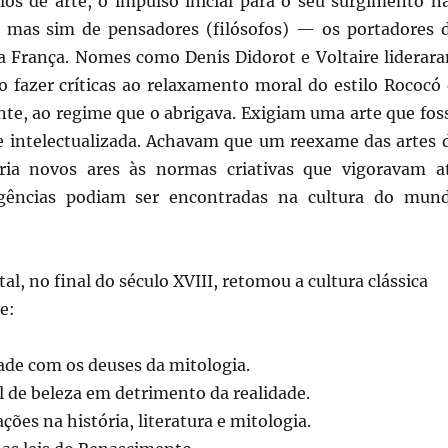
ilos de arte, o impulso inicial para o seu surgimento n
s, mas sim de pensadores (filósofos) — os portadores 
 França. Nomes como Denis Didorot e Voltaire liderar
 fazer críticas ao relaxamento moral do estilo Rococó 
e, ao regime que o abrigava. Exigiam uma arte que fos
 e intelectualizada. Achavam que um reexame das artes 
aria novos ares às normas criativas que vigoravam a
igências podiam ser encontradas na cultura do mun
al, no final do século XVIII, retomou a cultura clássica
e:
ade com os deuses da mitologia.
al de beleza em detrimento da realidade.
ções na história, literatura e mitologia.