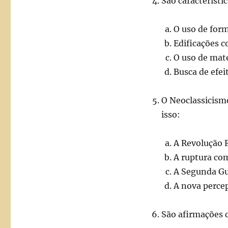
São característi
O uso de form
Edificações 
O uso de mat
Busca de efei
O Neoclassicismo
isso:
A Revolução 
A ruptura co
A Segunda Gu
A nova perce
São afirmações c