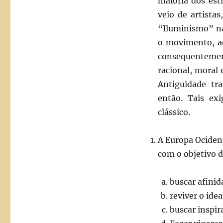
maioria dos est
veio de artista
“Iluminismo” na
o movimento, ao
consequentement
racional, moral
Antiguidade tr
então. Tais ex
clássico.
A Europa Ocident
com o objetivo d
buscar afinid
reviver o ide
buscar inspira