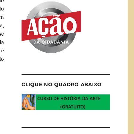
ão
do
am
e,
se
da
té
do
CLIQUE NO QUADRO ABAIXO