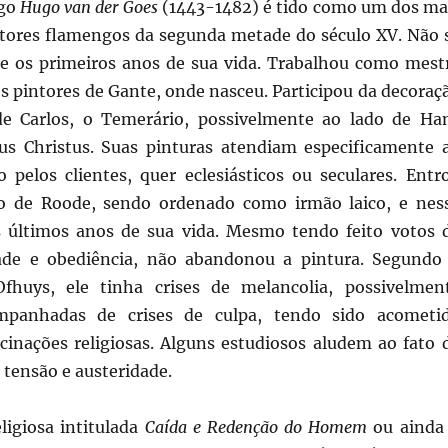
ngo
Hugo van der Goes
(1443-1482) é tido como um dos ma
tores flamengos da segunda metade do século XV. Não 
e os primeiros anos de sua vida. Trabalhou como mest
s pintores de Gante, onde nasceu. Participou da decoraç
e Carlos, o Temerário, possivelmente ao lado de Ha
s Christus. Suas pinturas atendiam especificamente 
o pelos clientes, quer eclesiásticos ou seculares. Entr
o de Roode, sendo ordenado como irmão laico, e nes
 últimos anos de sua vida. Mesmo tendo feito votos 
dade e obediência, não abandonou a pintura. Segundo
fhuys, ele tinha crises de melancolia, possivelmen
mpanhadas de crises de culpa, tendo sido acometi
inações religiosas. Alguns estudiosos aludem ao fato 
 tensão e austeridade.
ligiosa intitulada
Caída e Redenção do Homem
ou aind