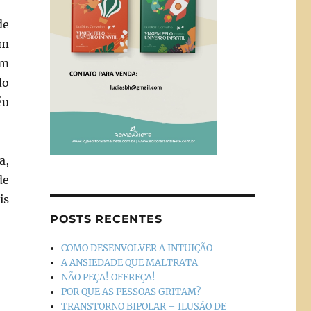
de
em
um
do
éu
a,
de
is
POSTS RECENTES
COMO DESENVOLVER A INTUIÇÃO
A ANSIEDADE QUE MALTRATA
NÃO PEÇA! OFEREÇA!
POR QUE AS PESSOAS GRITAM?
TRANSTORNO BIPOLAR – ILUSÃO DE