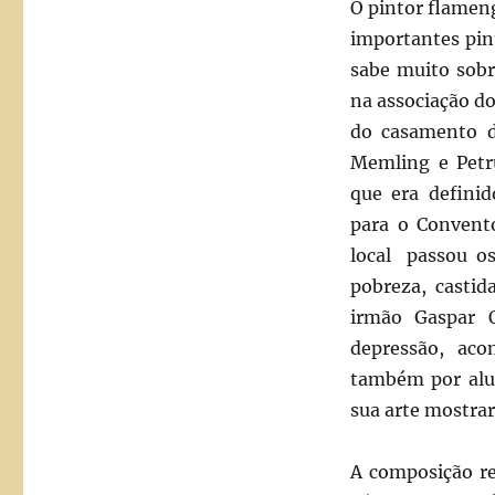
O pintor flame
importantes pin
sabe muito sobr
na associação do
do casamento d
Memling e Petru
que era definid
para o Convent
local passou os
pobreza, casti
irmão Gaspar O
depressão, aco
também por aluc
sua arte mostrar
A composição re