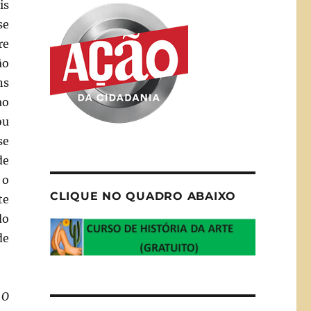
is
se
re
ão
ns
ao
ou
se
de
 o
CLIQUE NO QUADRO ABAIXO
te
do
de
a
O