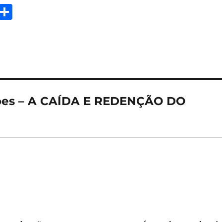
E
S
m
h
i
a
re
Goes – A CAÍDA E REDENÇÃO DO