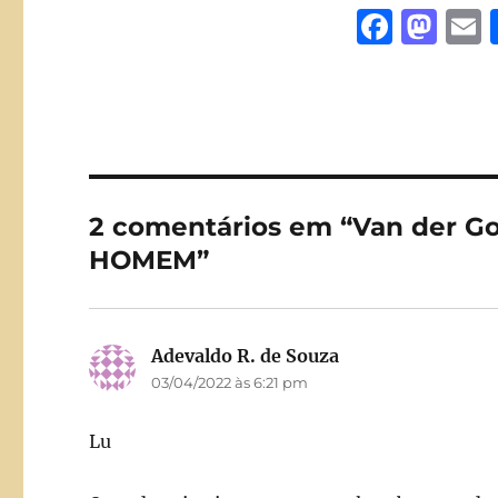
F
M
a
a
c
st
a
e
o
l
b
d
o
o
2 comentários em “Van der 
o
n
HOMEM”
k
Adevaldo R. de Souza
disse:
03/04/2022 às 6:21 pm
Lu