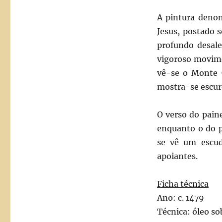
A pintura denom
Jesus, postado 
profundo desal
vigoroso movime
vê-se o Monte C
mostra-se escur
O verso do pain
enquanto o do p
se vê um escud
apoiantes.
Ficha técnica
Ano: c. 1479
Técnica: óleo s