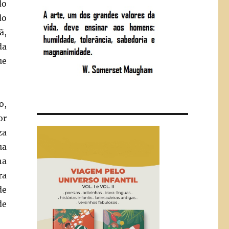
do
do
ã,
da
ue
o,
or
za
ua
ha
ra
de
de