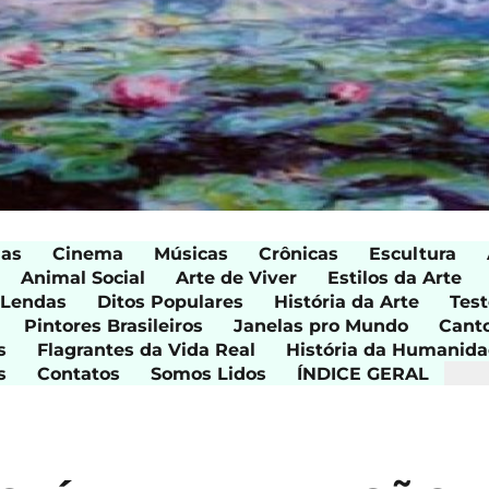
ias
Cinema
Músicas
Crônicas
Escultura
Animal Social
Arte de Viver
Estilos da Arte
 Lendas
Ditos Populares
História da Arte
Test
Pintores Brasileiros
Janelas pro Mundo
Cant
s
Flagrantes da Vida Real
História da Humanid
s
Contatos
Somos Lidos
ÍNDICE GERAL