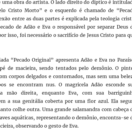
é uma obra do artista. O lado direito do díptico é intitula
lo Cristo Morto” e o esquerdo é chamado de “Peca
exão entre as duas partes é explicada pela teologia crist
ecado de Adão e Eva o responsável por separar Deus 
r isso, foi necessário o sacrifício de Jesus Cristo para q
ulada “Pecado Original” apresenta Adão e Eva no Paraís
pé de macieira, sendo tentados pelo demônio. O pint
 com corpos delgados e contornados, mas sem uma bele
bos se encontram nus. O magricela Adão esconde s
 a mão direita, enquanto Eva, com sua barriguin
em a sua genitália coberta por uma flor azul. Ela segu
anto colhe outra. Uma grande salamandra com cabeça 
 aves aquáticas, representando o demônio, encontra-se 
cieira, observando o gesto de Eva.