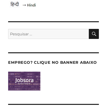
PES
Pesquisar
por:
EMPREGO? CLIQUE NO BANNER ABAIXO