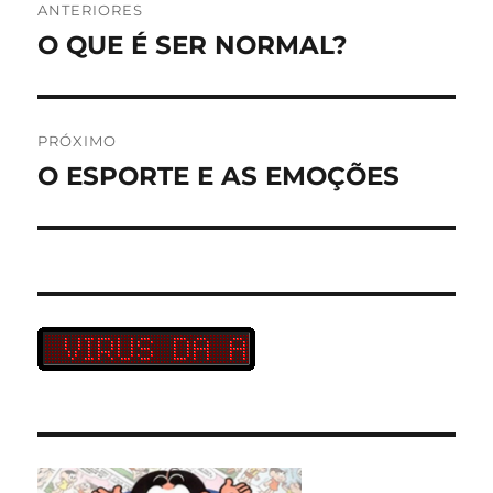
ANTERIORES
de
O QUE É SER NORMAL?
Post
anterior:
Post
PRÓXIMO
O ESPORTE E AS EMOÇÕES
Próximo
post: