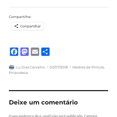
Compartilhe:
Compartilhar
F
M
E
S
a
a
m
h
c
st
ai
a
Autor
Publicado
Categorias
Lu Dias Carvalho
02/07/2018
Mestres da Pintura
,
em
Pinacoteca
e
o
l
re
b
d
o
o
o
n
Deixe um comentário
k
O seu endereço de e-mail não será publicado.
Campos