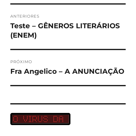
Navegação
ANTERIORES
de
Teste – GÊNEROS LITERÁRIOS
Post
anterior:
(ENEM)
Post
PRÓXIMO
Fra Angelico – A ANUNCIAÇÃO
Próximo
post: