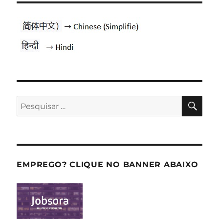
PES
Pesquisar
por:
EMPREGO? CLIQUE NO BANNER ABAIXO