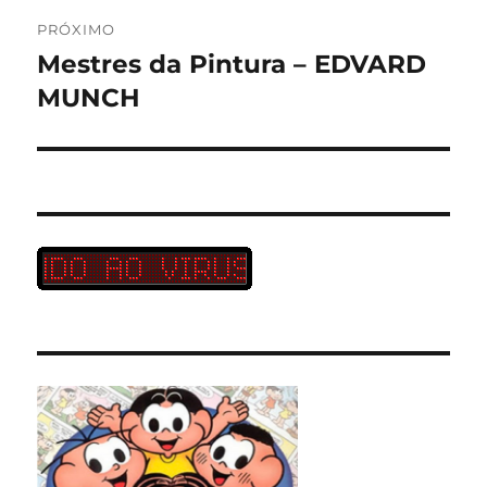
PRÓXIMO
Mestres da Pintura – EDVARD
Próximo
post:
MUNCH