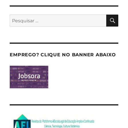
PES
Pesquisar
por:
EMPREGO? CLIQUE NO BANNER ABAIXO