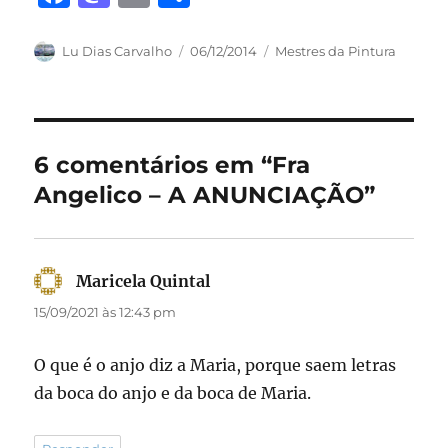
a
a
m
h
c
st
ai
a
Autor
Publicado
Categorias
Lu Dias Carvalho
06/12/2014
Mestres da Pintura
em
e
o
l
re
b
d
o
o
6 comentários em “Fra
o
n
Angelico – A ANUNCIAÇÃO”
k
Maricela Quintal
disse:
15/09/2021 às 12:43 pm
O que é o anjo diz a Maria, porque saem letras
da boca do anjo e da boca de Maria.