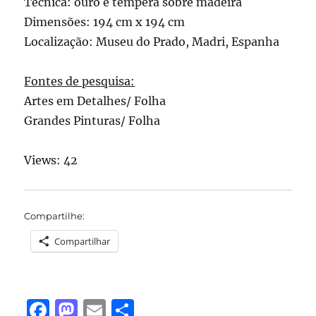
Técnica: ouro e têmpera sobre madeira
Dimensões: 194 cm x 194 cm
Localização: Museu do Prado, Madri, Espanha
Fontes de pesquisa:
Artes em Detalhes/ Folha
Grandes Pinturas/ Folha
Views: 42
Compartilhe:
Compartilhar
F
M
E
S