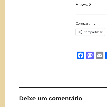
Views: 8
Compartilhe:
Compartilhar
F
M
a
a
c
st
a
e
o
l
b
d
o
o
Deixe um comentário
o
n