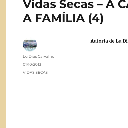
Vidas Secas – A
A FAMÍLIA (4)
Autoria de
Lu Di
Autor
Lu Dias Carvalho
Publicado
01/10/2013
em
Categorias
VIDAS SECAS