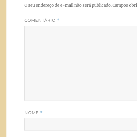
k
O seu endereço de e-mail não será publicado.
Campos obri
COMENTÁRIO
*
NOME
*