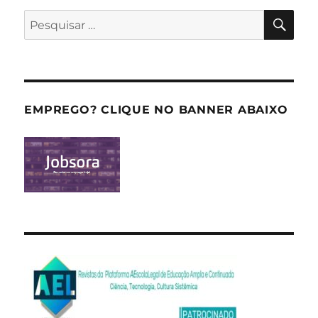
PES
Pesquisar
por:
EMPREGO? CLIQUE NO BANNER ABAIXO