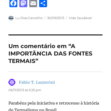
F
M
E
S
a
a
m
h
c
st
ai
a
Autor
Publicado
Categorias
Lu Dias Carvalho
30/09/2013
Vida Saudável
em
e
o
l
re
b
d
o
o
Um comentário em “A
o
n
IMPORTÂNCIA DAS FONTES
k
TERMAIS”
Fabio T. Lazzerini
disse:
06/11/2013 às 5:25 pm
Parabéns pela iniciativa e retrocesso à história
do Termalismo no Brasil.