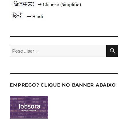
PES
Pesquisar
por:
EMPREGO? CLIQUE NO BANNER ABAIXO