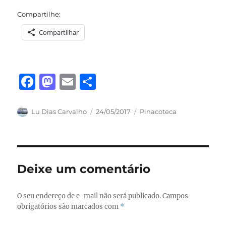
Compartilhe:
Compartilhar
F
M
E
S
a
a
m
h
c
st
ai
a
Autor
Publicado
Categorias
Lu Dias Carvalho
24/05/2017
Pinacoteca
em
e
o
l
re
b
d
o
o
Deixe um comentário
o
n
k
O seu endereço de e-mail não será publicado.
Campos
obrigatórios são marcados com
*