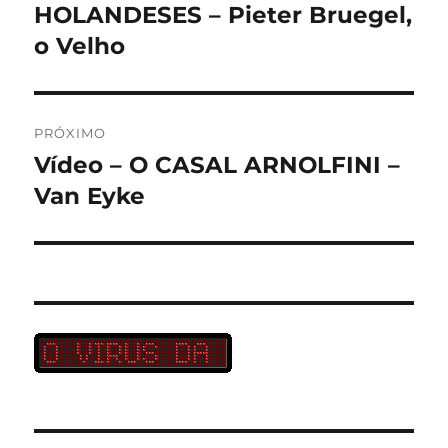
anterior:
HOLANDESES – Pieter Bruegel,
Post
o Velho
PRÓXIMO
Vídeo – O CASAL ARNOLFINI –
Próximo
post:
Van Eyke