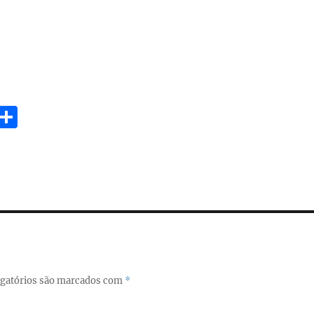
E
S
m
h
i
a
re
gatórios são marcados com
*