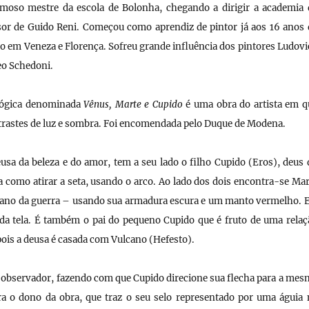
amoso mestre da escola de Bolonha, chegando a dirigir a academia 
or de Guido Reni. Começou como aprendiz de pintor já aos 16 anos 
do em Veneza e Florença. Sofreu grande influência dos pintores Ludovi
eo Schedoni.
lógica denominada
Vênus, Marte e Cupido
é uma obra do artista em q
astes de luz e sombra. Foi encomendada pelo Duque de Modena.
eusa da beleza e do amor, tem a seu lado o filho Cupido (Eros), deus 
a como atirar a seta, usando o arco. Ao lado dos dois encontra-se Mar
ano da guerra – usando sua armadura escura e um manto vermelho. E
da tela. É também o pai do pequeno Cupido que é fruto de uma relaç
pois a deusa é casada com Vulcano (Hefesto).
 observador, fazendo com que Cupido direcione sua flecha para a mes
ara o dono da obra, que traz o seu selo representado por uma águia 