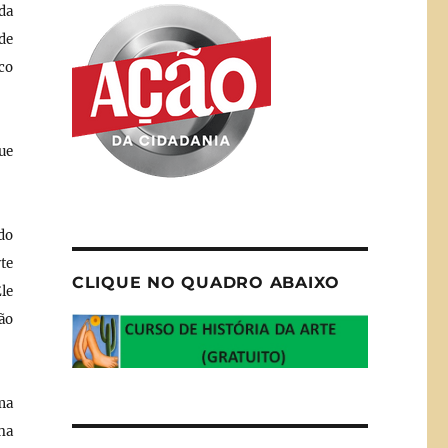
da
de
co
ue
do
te
CLIQUE NO QUADRO ABAIXO
le
ão
ma
na