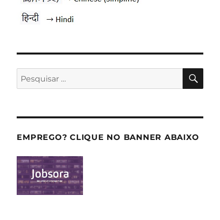
PES
Pesquisar
por:
EMPREGO? CLIQUE NO BANNER ABAIXO