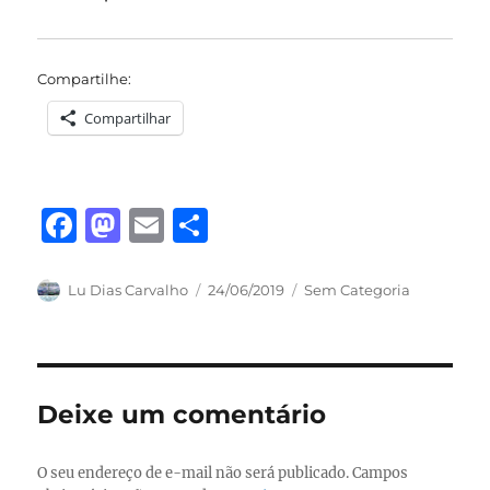
Compartilhe:
Compartilhar
F
M
E
S
a
a
m
h
c
st
ai
a
Autor
Publicado
Categorias
Lu Dias Carvalho
24/06/2019
Sem Categoria
em
e
o
l
re
b
d
o
o
Deixe um comentário
o
n
k
O seu endereço de e-mail não será publicado.
Campos