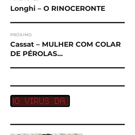
de
Longhi – O RINOCERONTE
Post
anterior:
Post
PRÓXIMO
Cassat – MULHER COM COLAR
Próximo
post:
DE PÉROLAS…