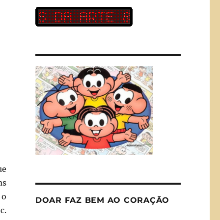
ue
as
 o
DOAR FAZ BEM AO CORAÇÃO
c.