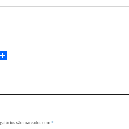
E
S
m
h
i
a
re
gatórios são marcados com
*