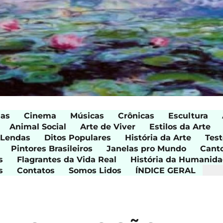
ias
Cinema
Músicas
Crônicas
Escultura
Animal Social
Arte de Viver
Estilos da Arte
 Lendas
Ditos Populares
História da Arte
Test
Pintores Brasileiros
Janelas pro Mundo
Cant
s
Flagrantes da Vida Real
História da Humanid
s
Contatos
Somos Lidos
ÍNDICE GERAL