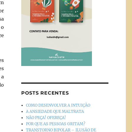
ém
or
sa
 o
re
es
es
 a
do
POSTS RECENTES
COMO DESENVOLVER A INTUIÇÃO
A ANSIEDADE QUE MALTRATA
NÃO PEÇA! OFEREÇA!
POR QUE AS PESSOAS GRITAM?
TRANSTORNO BIPOLAR – ILUSÃO DE