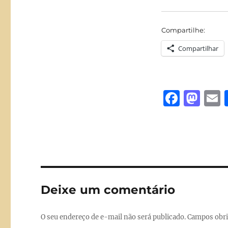
Compartilhe:
Compartilhar
F
M
a
a
c
st
a
e
o
l
b
d
o
o
Deixe um comentário
o
n
k
O seu endereço de e-mail não será publicado.
Campos obri