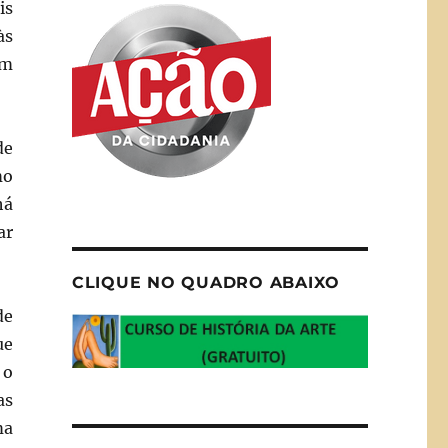
is
às
um
de
mo
há
ar
CLIQUE NO QUADRO ABAIXO
de
ue
 o
as
ma