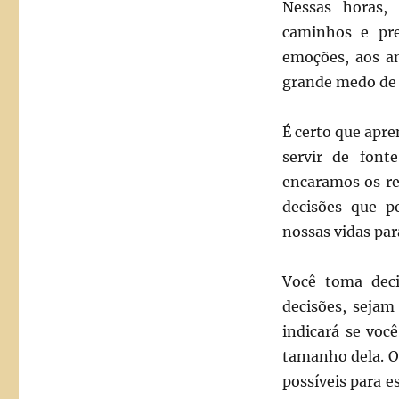
Nessas horas,
caminhos e pre
emoções, aos am
grande medo de e
É certo que apr
servir de fon
encaramos os re
decisões que p
nossas vidas pa
Você toma deci
decisões, sejam
indicará se voc
tamanho dela. O 
possíveis para e