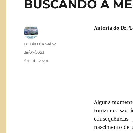
BUSCANDO A ME
Autoria do Dr. 
Autor
Lu Dias Carvalho
Publicado
28/07/2023
em
Categorias
Arte de Viver
Alguns momentos
tomamos são i
consequências
nascimento de u