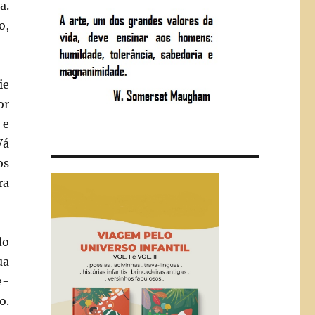
a.
o,
ie
or
 e
Vá
os
ra
do
ua
e-
o.