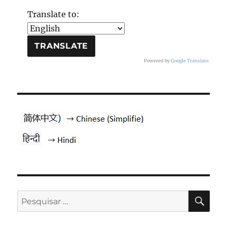
Translate to:
Powered by
Google Translate
.
PES
Pesquisar
por: