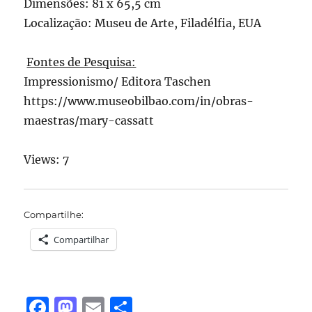
Dimensões: 81 x 65,5 cm
Localização: Museu de Arte, Filadélfia, EUA
Fontes de Pesquisa:
Impressionismo/ Editora Taschen
https://www.museobilbao.com/in/obras-
maestras/mary-cassatt
Views: 7
Compartilhe:
Compartilhar
F
M
E
S