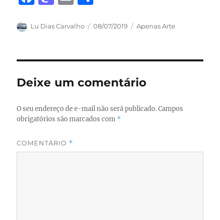
a
a
m
h
c
st
ai
a
Autor
Publicado
Categorias
Lu Dias Carvalho
08/07/2019
Apenas Arte
em
e
o
l
re
b
d
o
o
Deixe um comentário
o
n
k
O seu endereço de e-mail não será publicado.
Campos
obrigatórios são marcados com
*
COMENTÁRIO
*