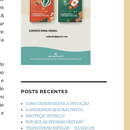
os
 A
se
en
ta
to
ao
 e
do
POSTS RECENTES
eu
COMO DESENVOLVER A INTUIÇÃO
ão
A ANSIEDADE QUE MALTRATA
 e
NÃO PEÇA! OFEREÇA!
POR QUE AS PESSOAS GRITAM?
TRANSTORNO BIPOLAR – ILUSÃO DE