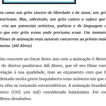
eu como um grito sincero de liberdade e de amor, um gri
-americano. Mas, sobretudo, um grito contra o sufoco que
 cria aos potenciais artísticos, poéticos e de linguagem 
o que este grito ecoou onde precisava ecoar. Um momen
filmes de animação mais autorais concorrem ao prêmio mai
inema. (Alê Abreu)
eiro concorre ao Oscar deste ano com a animação
O Meni
a do diretor paulistano Alê Abreu, que vê seu filme co
relação à sua qualidade, mas ao orçamento com que f
m deixado muita gente boquiaberta num universo em que 
es vêm se tornando estratosféricos. A animação brasilei
ento (US$ 500 mil) considerado baixíssimo. Foi c
Abreu desabafou: