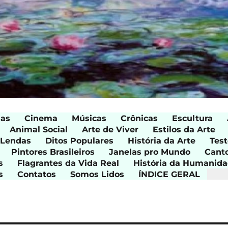
ias
Cinema
Músicas
Crônicas
Escultura
Animal Social
Arte de Viver
Estilos da Arte
 Lendas
Ditos Populares
História da Arte
Test
Pintores Brasileiros
Janelas pro Mundo
Cant
s
Flagrantes da Vida Real
História da Humanid
s
Contatos
Somos Lidos
ÍNDICE GERAL