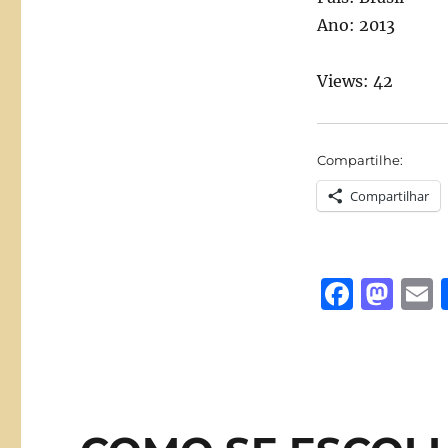
Ano: 2013
Views: 42
Compartilhe:
Compartilhar
F
M
a
a
c
st
a
e
o
l
b
d