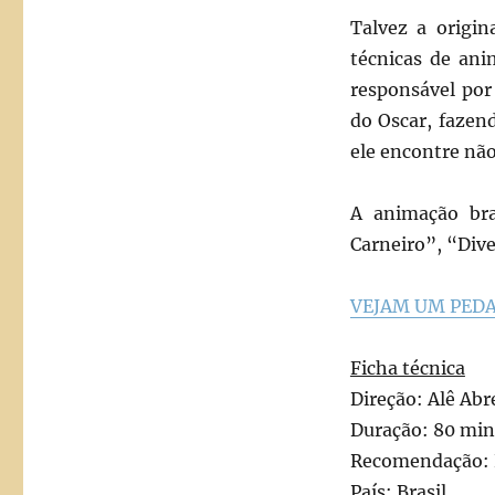
Talvez a origi
técnicas de ani
responsável por
do Oscar, fazen
ele encontre nã
A animação bra
Carneiro”, “Div
VEJAM UM PED
Ficha técnica
Direção: Alê Abr
Duração: 80 min
Recomendação: 
País: Brasil