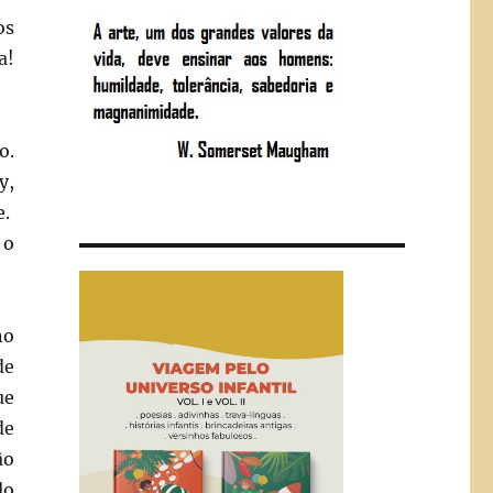
os
a!
o.
y,
e.
 o
no
de
ue
de
ão
lo