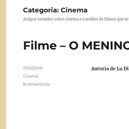
Categoria:
Cinema
Artigos variados sobre cinema e a análise de filmes que se
Filme – O MENI
Publicado
27/02/2016
Autoria de Lu D
em
Categorias
Cinema
em
8 comentários
Filme
–
O
MENINO
E
O
MUNDO