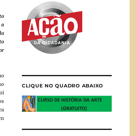
to
 a
da
to
or
no
mo
CLIQUE NO QUADRO ABAIXO
oi
os
ra
om