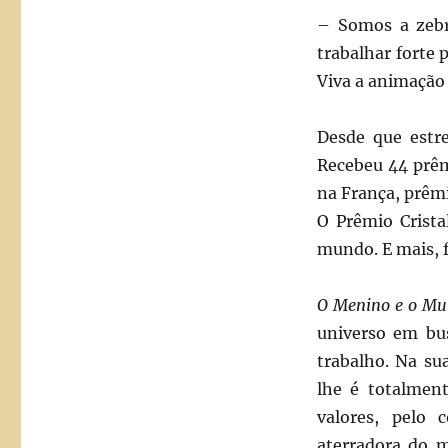
– Somos a zebr
trabalhar forte p
Viva a animação 
Desde que estr
Recebeu 44 prêm
na França, prêmi
O Prêmio Crista
mundo. E mais, f
O Menino e o M
universo em bus
trabalho. Na s
lhe é totalmen
valores, pelo 
aterradora do m