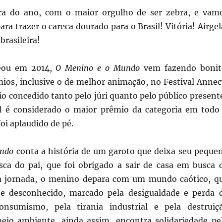
a do ano, com o maior orgulho de ser zebra, e vam
ara trazer o careca dourado para o Brasil! Vitória! Airgel
brasileira!
eou em 2014,
O Menino e o Mundo
vem fazendo bonit
ios, inclusive o de melhor animação, no Festival Annec
o concedido tanto pelo júri quanto pelo público present
l é considerado o maior prêmio da categoria em todo
oi aplaudido de pé.
undo
conta a história de um garoto que deixa seu peque
ca do pai, que foi obrigado a sair de casa em busca 
ua jornada, o menino depara com um mundo caótico, q
te desconhecido, marcado pela desigualdade e perda 
consumismo, pela tirania industrial e pela destruiç
eio ambiente, ainda assim, encontra solidariedade pe