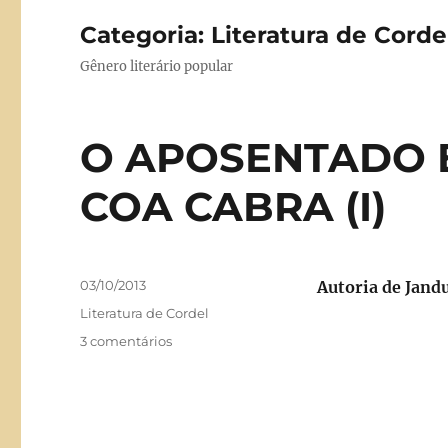
Categoria:
Literatura de Corde
Gênero literário popular
O APOSENTADO 
COA CABRA (I)
Publicado
03/10/2013
Autoria de Jand
em
Categorias
Literatura de Cordel
em
3 comentários
O
APOSENTADO
E
SEU
CASAMENTO