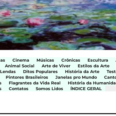
ias
Cinema
Músicas
Crônicas
Escultura
Animal Social
Arte de Viver
Estilos da Arte
 Lendas
Ditos Populares
História da Arte
Test
Pintores Brasileiros
Janelas pro Mundo
Cant
s
Flagrantes da Vida Real
História da Humanid
s
Contatos
Somos Lidos
ÍNDICE GERAL