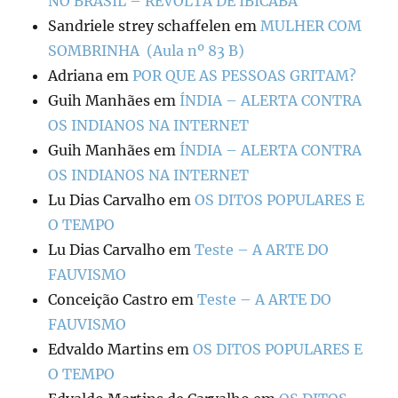
NO BRASIL – REVOLTA DE IBICABA
Sandriele strey schaffelen
em
MULHER COM
SOMBRINHA (Aula nº 83 B)
Adriana
em
POR QUE AS PESSOAS GRITAM?
Guih Manhães
em
ÍNDIA – ALERTA CONTRA
OS INDIANOS NA INTERNET
Guih Manhães
em
ÍNDIA – ALERTA CONTRA
OS INDIANOS NA INTERNET
Lu Dias Carvalho
em
OS DITOS POPULARES E
O TEMPO
Lu Dias Carvalho
em
Teste – A ARTE DO
FAUVISMO
Conceição Castro
em
Teste – A ARTE DO
FAUVISMO
Edvaldo Martins
em
OS DITOS POPULARES E
O TEMPO