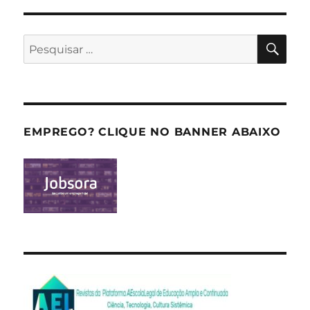
PES
Pesquisar
por:
EMPREGO? CLIQUE NO BANNER ABAIXO