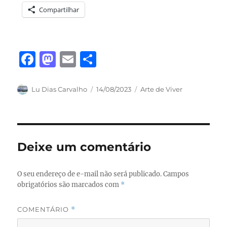
Compartilhar
F
M
E
S
a
a
m
h
c
st
ai
a
Autor
Publicado
Categorias
Lu Dias Carvalho
14/08/2023
Arte de Viver
em
e
o
l
re
b
d
o
o
Deixe um comentário
o
n
k
O seu endereço de e-mail não será publicado.
Campos
obrigatórios são marcados com
*
COMENTÁRIO
*