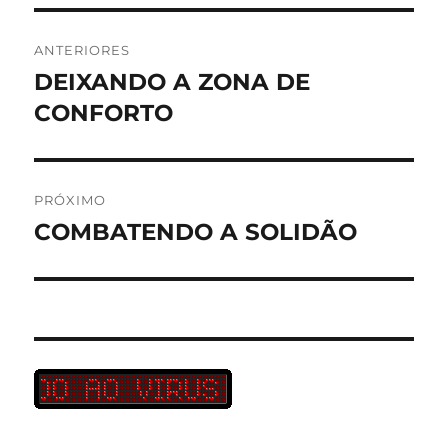
Navegação
ANTERIORES
de
DEIXANDO A ZONA DE
Post
anterior:
CONFORTO
Post
PRÓXIMO
COMBATENDO A SOLIDÃO
Próximo
post: