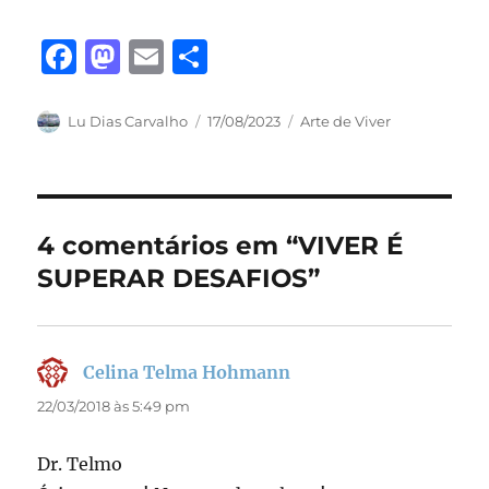
F
M
E
S
a
a
m
h
c
st
ai
a
Autor
Publicado
Categorias
Lu Dias Carvalho
17/08/2023
Arte de Viver
em
e
o
l
re
b
d
o
o
4 comentários em “VIVER É
o
n
SUPERAR DESAFIOS”
k
Celina Telma Hohmann
disse:
22/03/2018 às 5:49 pm
Dr. Telmo