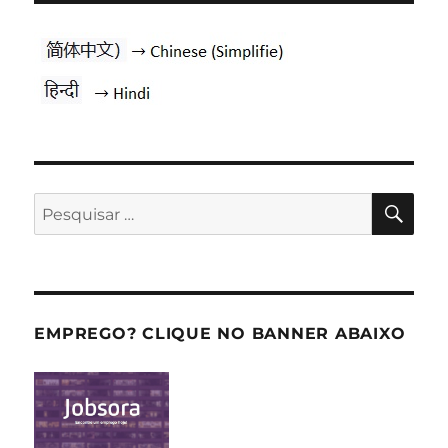
PES
Pesquisar
por:
EMPREGO? CLIQUE NO BANNER ABAIXO