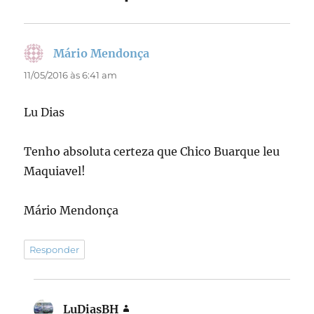
k
Mário Mendonça
disse:
11/05/2016 às 6:41 am
Lu Dias
Tenho absoluta certeza que Chico Buarque leu
Maquiavel!
Mário Mendonça
Responder
LuDiasBH
disse: