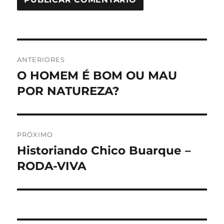
Navegação
ANTERIORES
de
O HOMEM É BOM OU MAU
Post
anterior:
POR NATUREZA?
Post
PRÓXIMO
Historiando Chico Buarque –
Próximo
post:
RODA-VIVA