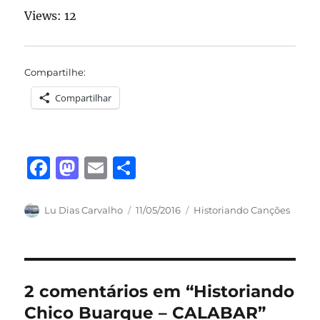
Views: 12
Compartilhe:
Compartilhar
F
M
E
S
a
a
m
h
c
st
ai
a
Autor
Publicado
Categorias
Lu Dias Carvalho
11/05/2016
Historiando Canções
em
e
o
l
re
b
d
o
o
2 comentários em “Historiando
o
n
Chico Buarque – CALABAR”