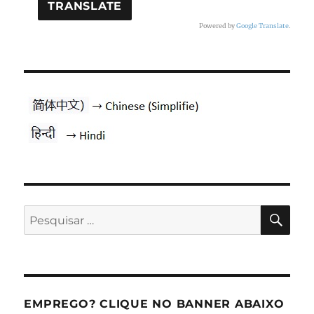
Powered by
Google Translate
.
PES
Pesquisar
por:
EMPREGO? CLIQUE NO BANNER ABAIXO