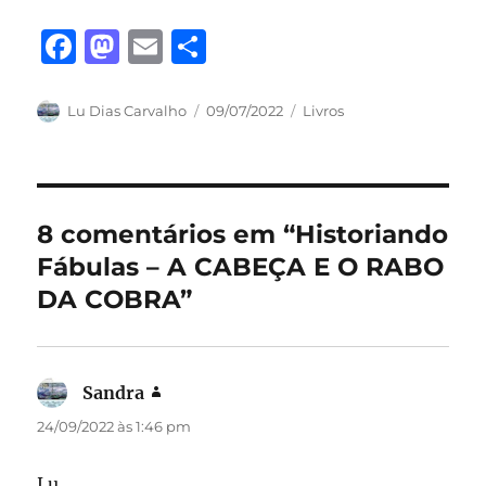
F
M
E
S
a
a
m
h
c
st
ai
a
Autor
Publicado
Categorias
Lu Dias Carvalho
09/07/2022
Livros
em
e
o
l
re
b
d
o
o
8 comentários em “Historiando
o
n
Fábulas – A CABEÇA E O RABO
k
DA COBRA”
Sandra
disse:
24/09/2022 às 1:46 pm
Lu