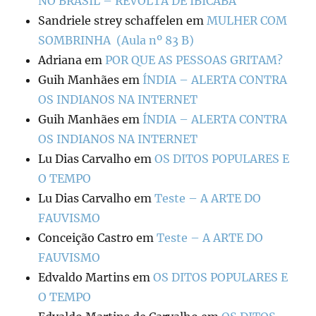
NO BRASIL – REVOLTA DE IBICABA
Sandriele strey schaffelen
em
MULHER COM
SOMBRINHA (Aula nº 83 B)
Adriana
em
POR QUE AS PESSOAS GRITAM?
Guih Manhães
em
ÍNDIA – ALERTA CONTRA
OS INDIANOS NA INTERNET
Guih Manhães
em
ÍNDIA – ALERTA CONTRA
OS INDIANOS NA INTERNET
Lu Dias Carvalho
em
OS DITOS POPULARES E
O TEMPO
Lu Dias Carvalho
em
Teste – A ARTE DO
FAUVISMO
Conceição Castro
em
Teste – A ARTE DO
FAUVISMO
Edvaldo Martins
em
OS DITOS POPULARES E
O TEMPO