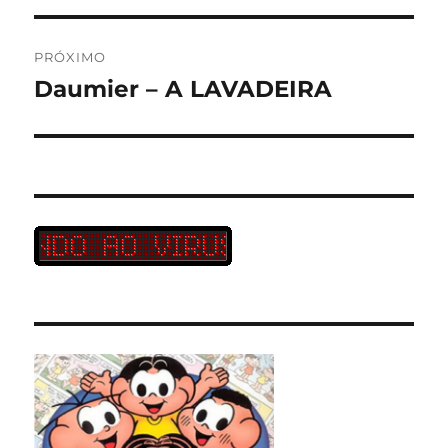
PRÓXIMO
Daumier – A LAVADEIRA
Próximo
post: