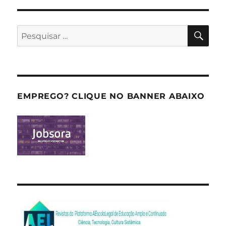
PES
Pesquisar
por:
EMPREGO? CLIQUE NO BANNER ABAIXO