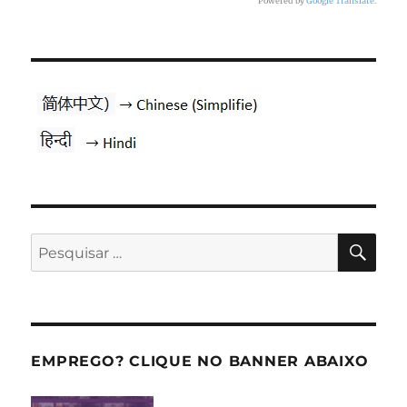
Powered by
Google Translate
.
PES
Pesquisar
por:
EMPREGO? CLIQUE NO BANNER ABAIXO