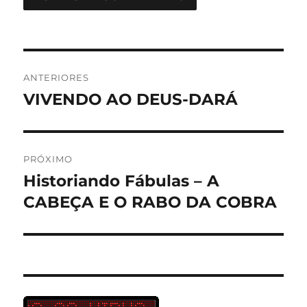
Navegação
ANTERIORES
de
VIVENDO AO DEUS-DARÁ
Post
anterior:
Post
PRÓXIMO
Historiando Fábulas – A
Próximo
post:
CABEÇA E O RABO DA COBRA