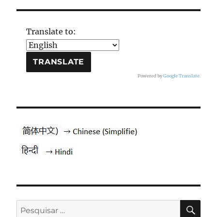
Translate to:
Powered by
Google Translate
.
PES
Pesquisar