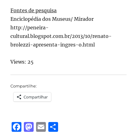
Fontes de pesquisa
Enciclopédia dos Museus/ Mirador
http://peneira-
cultural.blogspot.com.br/2013/10/renato-
brolezzi-apresenta-ingres-o.html
Views: 25
Compartilhe:
Compartilhar
F
M
E
S
a
a
m
h