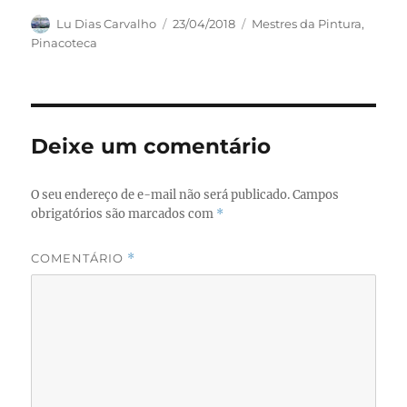
c
st
ai
a
Autor
Publicado
Categorias
Lu Dias Carvalho
23/04/2018
Mestres da Pintura
,
em
Pinacoteca
e
o
l
re
b
d
o
o
o
n
Deixe um comentário
k
O seu endereço de e-mail não será publicado.
Campos
obrigatórios são marcados com
*
COMENTÁRIO
*