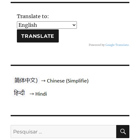
Translate to:
Powered by
Google Translate
.
PES
Pesquisar
por: