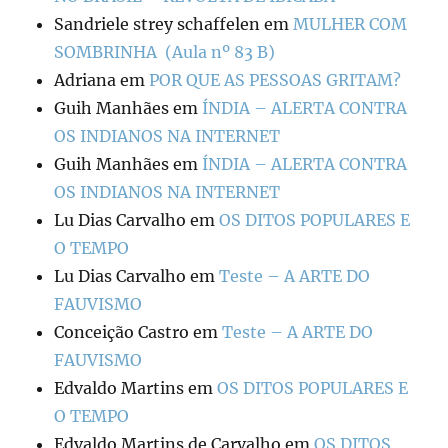
Sandriele strey schaffelen
em
MULHER COM
SOMBRINHA (Aula nº 83 B)
Adriana
em
POR QUE AS PESSOAS GRITAM?
Guih Manhães
em
ÍNDIA – ALERTA CONTRA
OS INDIANOS NA INTERNET
Guih Manhães
em
ÍNDIA – ALERTA CONTRA
OS INDIANOS NA INTERNET
Lu Dias Carvalho
em
OS DITOS POPULARES E
O TEMPO
Lu Dias Carvalho
em
Teste – A ARTE DO
FAUVISMO
Conceição Castro
em
Teste – A ARTE DO
FAUVISMO
Edvaldo Martins
em
OS DITOS POPULARES E
O TEMPO
Edvaldo Martins de Carvalho
em
OS DITOS