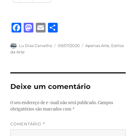
F
M
E
S
a
a
m
h
c
st
ai
a
Autor
Publicado
Categorias
Lu Dias Carvalho
09/07/2020
Apenas Arte
,
Estilos
em
da Arte
e
o
l
re
b
d
o
o
o
n
Deixe um comentário
k
O seu endereço de e-mail não será publicado.
Campos
obrigatórios são marcados com
*
COMENTÁRIO
*